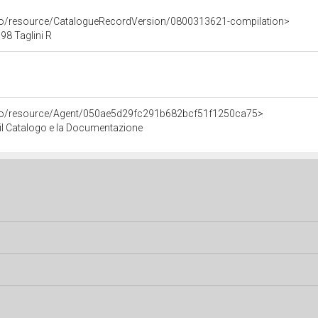
rco/resource/CatalogueRecordVersion/0800313621-compilation>
8 Taglini R
rco/resource/Agent/050ae5d29fc291b682bcf51f1250ca75>
r il Catalogo e la Documentazione