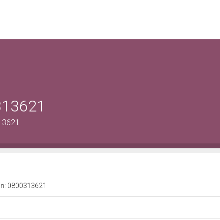
0313621
313621
a n: 0800313621