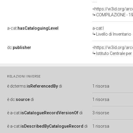
<https://w3id.org/a
COMPILAZIONE - 199
a-cat:
hasCataloguingLevel
a-cat:I
Livello di Inventario
dc:
publisher
<https://w3id.org/a
Istituto Centrale pe
RELAZIONI INVERSE
è
dcterms:
isReferencedBy
di
1 risorsa
è
dc:
source
di
1 risorsa
è
a-cat:
isCatalogueRecordVersionOf
di
3 risorse
è
a-cat:
isDescribedByCatalogueRecord
di
1 risorsa