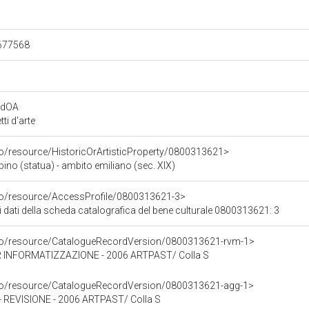
.677568
rdOA
i d'arte
co/resource/HistoricOrArtisticProperty/0800313621>
o (statua) - ambito emiliano (sec. XIX)
rco/resource/AccessProfile/0800313621-3>
i dati della scheda catalografica del bene culturale 0800313621: 3
rco/resource/CatalogueRecordVersion/0800313621-rvm-1>
 INFORMATIZZAZIONE - 2006 ARTPAST/ Colla S
rco/resource/CatalogueRecordVersion/0800313621-agg-1>
EVISIONE - 2006 ARTPAST/ Colla S