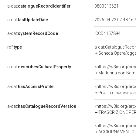
a-cat:
catalogueRecordIdentifier
0800313621
a-cat:
lastUpdateDate
2026-04-23 07:48:16
a-cat:
systemRecordCode
ICCD4157894
rdf:
type
a-cat:CatalogueReco
Scheda Opere/oggett
a-cat:
describesCulturalProperty
<https://w3id.org/ar
Madonna con Bambin
a-cat:
hasAccessProfile
<https://w3id.org/a
Profilo d'accesso a
a-cat:
hasCatalogueRecordVersion
<https://w3id.org/a
TRASCRIZIONE PER
<https://w3id.org/a
AGGIORNAMENTO - R