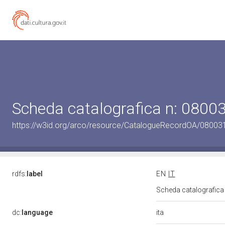
Scheda catalografica n: 080
https://w3id.org/arco/resource/CatalogueRecordOA/0800
rdfs:
label
EN
IT
Scheda catalografic
ita
dc:
language