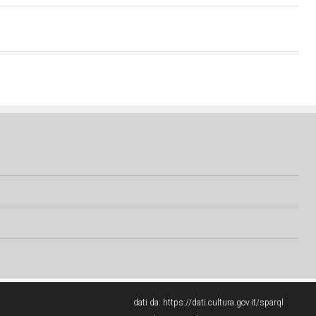
dati da:
https://dati.cultura.gov.it/sparql