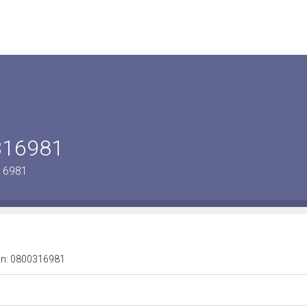
0316981
316981
a n: 0800316981