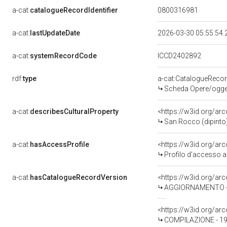
a-cat:
catalogueRecordIdentifier
0800316981
a-cat:
lastUpdateDate
2026-03-30 05:55:54
a-cat:
systemRecordCode
ICCD2402892
rdf:
type
a-cat:CatalogueReco
Scheda Opere/oggett
a-cat:
describesCulturalProperty
<https://w3id.org/ar
San Rocco (dipinto)
a-cat:
hasAccessProfile
<https://w3id.org/a
Profilo d'accesso a
a-cat:
hasCatalogueRecordVersion
<https://w3id.org/a
AGGIORNAMENTO - R
<https://w3id.org/a
COMPILAZIONE - 199