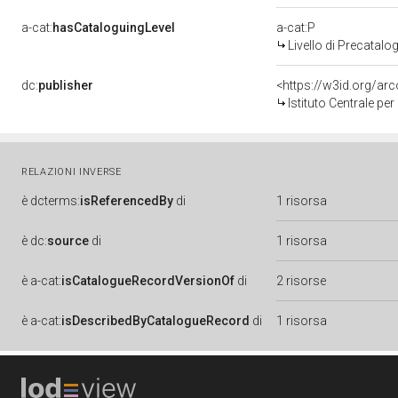
a-cat:
hasCataloguingLevel
a-cat:P
Livello di Precatalo
dc:
publisher
<https://w3id.org/a
Istituto Centrale pe
RELAZIONI INVERSE
è
dcterms:
isReferencedBy
di
1 risorsa
è
dc:
source
di
1 risorsa
è
a-cat:
isCatalogueRecordVersionOf
di
2 risorse
è
a-cat:
isDescribedByCatalogueRecord
di
1 risorsa