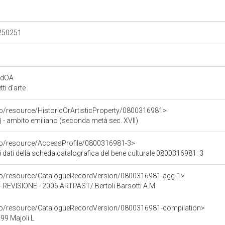
.250251
rdOA
i d'arte
co/resource/HistoricOrArtisticProperty/0800316981>
 - ambito emiliano (seconda metà sec. XVII)
rco/resource/AccessProfile/0800316981-3>
i dati della scheda catalografica del bene culturale 0800316981: 3
rco/resource/CatalogueRecordVersion/0800316981-agg-1>
EVISIONE - 2006 ARTPAST/ Bertoli Barsotti A.M
rco/resource/CatalogueRecordVersion/0800316981-compilation>
9 Majoli L