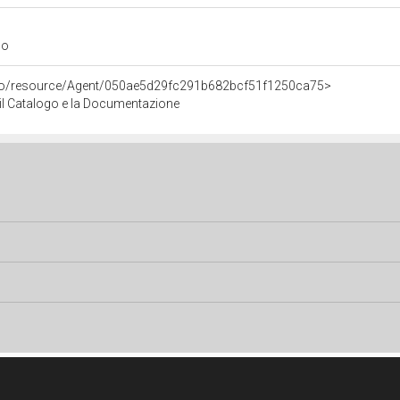
go
rco/resource/Agent/050ae5d29fc291b682bcf51f1250ca75>
r il Catalogo e la Documentazione