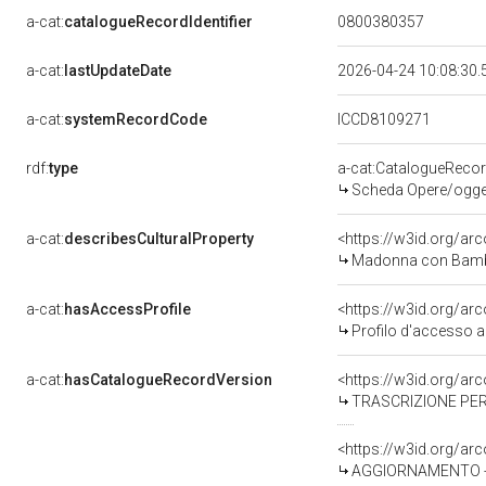
a-cat:
catalogueRecordIdentifier
0800380357
a-cat:
lastUpdateDate
2026-04-24 10:08:30
a-cat:
systemRecordCode
ICCD8109271
rdf:
type
a-cat:CatalogueReco
Scheda Opere/oggett
a-cat:
describesCulturalProperty
<https://w3id.org/ar
Madonna con Bambin
a-cat:
hasAccessProfile
<https://w3id.org/a
Profilo d'accesso a
a-cat:
hasCatalogueRecordVersion
<https://w3id.org/a
TRASCRIZIONE PER
<https://w3id.org/a
AGGIORNAMENTO - 