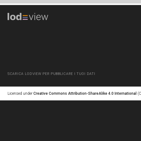
SCARICA LODVIEW PER PUBBLICARE I TUOI DATI
Licensed under
Creative Commons Attribution-ShareAlike 4.0 International
(C