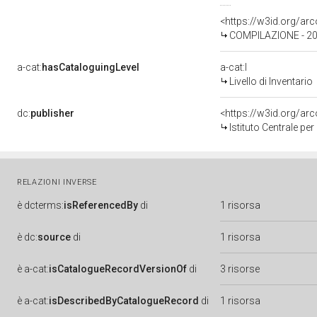
<https://w3id.org/a
COMPILAZIONE - 20
a-cat:
hasCataloguingLevel
a-cat:I
Livello di Inventario
dc:
publisher
<https://w3id.org/a
Istituto Centrale pe
RELAZIONI INVERSE
è
dcterms:
isReferencedBy
di
1 risorsa
è
dc:
source
di
1 risorsa
è
a-cat:
isCatalogueRecordVersionOf
di
3 risorse
è
a-cat:
isDescribedByCatalogueRecord
di
1 risorsa