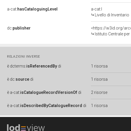
a-cat:
hasCataloguingLevel
a-cat:I
Livello di Inventario
dc:
publisher
<https://w3id.org/a
Istituto Centrale pe
RELAZIONI INVERSE
è
dcterms:
isReferencedBy
di
1 risorsa
è
dc:
source
di
1 risorsa
è
a-cat:
isCatalogueRecordVersionOf
di
2 risorse
è
a-cat:
isDescribedByCatalogueRecord
di
1 risorsa