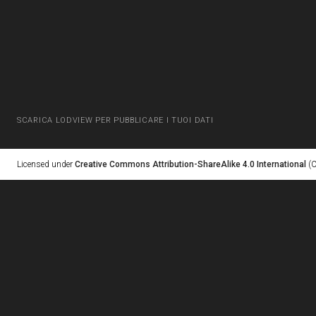
SCARICA LODVIEW PER PUBBLICARE I TUOI DATI
Licensed under
Creative Commons Attribution-ShareAlike 4.0 International
(C