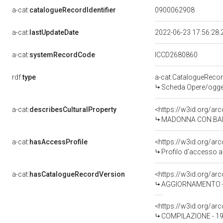
a-cat:
catalogueRecordIdentifier
0900062908
a-cat:
lastUpdateDate
2022-06-23 17:56:28
a-cat:
systemRecordCode
ICCD2680860
rdf:
type
a-cat:CatalogueReco
Scheda Opere/oggett
a-cat:
describesCulturalProperty
<https://w3id.org/ar
MADONNA CON BAMBINO 
a-cat:
hasAccessProfile
<https://w3id.org/a
Profilo d'accesso a
a-cat:
hasCatalogueRecordVersion
<https://w3id.org/a
AGGIORNAMENTO - R
<https://w3id.org/a
COMPILAZIONE - 197