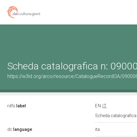
Scheda catalografica n: 090
https://w3id.org/arco/resource/CatalogueRecordOA/0900
rdfs:
label
EN
IT
Scheda catalografic
ita
dc:
language