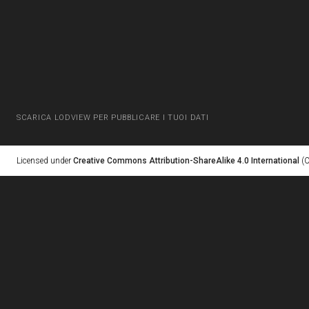
SCARICA LODVIEW PER PUBBLICARE I TUOI DATI
Licensed under
Creative Commons Attribution-ShareAlike 4.0 International
(C