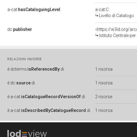
a-cat:
hasCataloguingLevel
a-cat:C
Livello di Catalogo
dc:
publisher
<https://w3id.org/a
Istituto Centrale pe
RELAZIONI INVERSE
è
dcterms:
isReferencedBy
di
1 risorsa
è
dc:
source
di
1 risorsa
è
a-cat:
isCatalogueRecordVersionOf
di
2 risorse
è
a-cat:
isDescribedByCatalogueRecord
di
1 risorsa