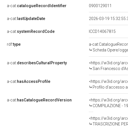
a-cat:
catalogueRecordIdentifier
0900129011
a-cat:
lastUpdateDate
2026-03-19 15:32:55
a-cat:
systemRecordCode
ICCD14067815
rdf:
type
a-cat:CatalogueReco
Scheda Opere/oggett
a-cat:
describesCulturalProperty
<https://w3id.org/ar
San Francesco d'Assisi veste il sai
a-cat:
hasAccessProfile
<https://w3id.org/a
Profilo d'accesso a
a-cat:
hasCatalogueRecordVersion
<https://w3id.org/a
COMPILAZIONE - 19
<https://w3id.org/a
TRASCRIZIONE PER 