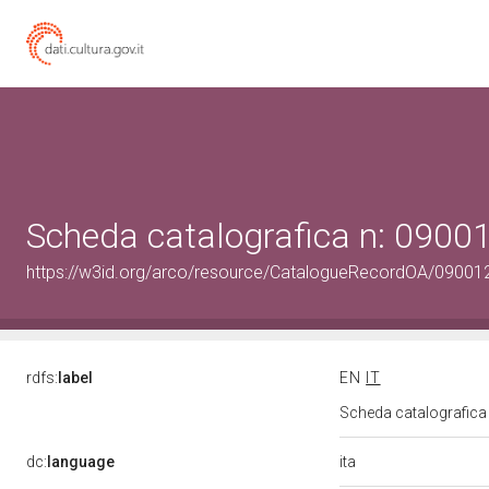
Scheda catalografica n: 090
https://w3id.org/arco/resource/CatalogueRecordOA/0900
rdfs:
label
EN
IT
Scheda catalografic
ita
dc:
language