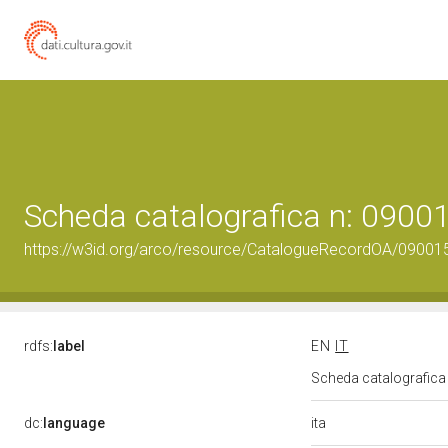
Scheda catalografica n: 0900
https://w3id.org/arco/resource/CatalogueRecordOA/09001
rdfs:
label
EN
IT
Scheda catalografic
ita
dc:
language