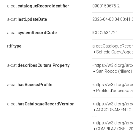
a-cat:
catalogueRecordIdentifier
0900150675-2
a-cat:
lastUpdateDate
2026-04-03 04:00:41
a-cat:
systemRecordCode
ICCD2634721
rdf:
type
a-cat:CatalogueReco
Scheda Opere/oggett
a-cat:
describesCulturalProperty
<https://w3id.org/ar
San Rocco (rilievo) 
a-cat:
hasAccessProfile
<https://w3id.org/a
Profilo d'accesso a
a-cat:
hasCatalogueRecordVersion
<https://w3id.org/a
AGGIORNAMENTO - 
<https://w3id.org/a
COMPILAZIONE - 20