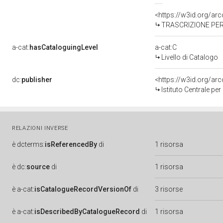
<https://w3id.org/a
TRASCRIZIONE PER
a-cat:
hasCataloguingLevel
a-cat:C
Livello di Catalogo
dc:
publisher
<https://w3id.org/a
Istituto Centrale pe
RELAZIONI INVERSE
è
dcterms:
isReferencedBy
di
1 risorsa
è
dc:
source
di
1 risorsa
è
a-cat:
isCatalogueRecordVersionOf
di
3 risorse
è
a-cat:
isDescribedByCatalogueRecord
di
1 risorsa