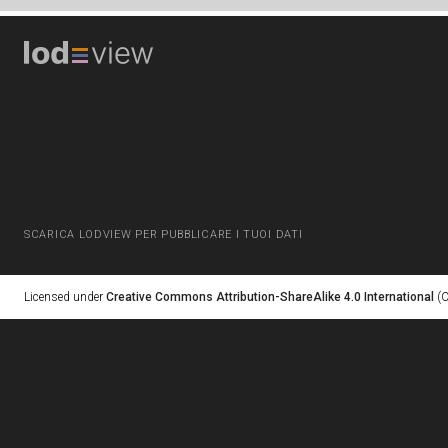
SCARICA LODVIEW PER PUBBLICARE I TUOI DATI
Licensed under
Creative Commons Attribution-ShareAlike 4.0 International
(C