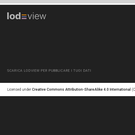
SCARICA LODVIEW PER PUBBLICARE I TUOI DATI
Licensed under
Creative Commons Attribution-ShareAlike 4.0 International
(C