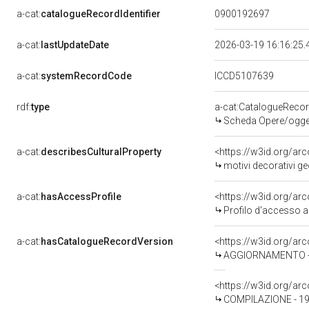
a-cat:
catalogueRecordIdentifier
0900192697
a-cat:
lastUpdateDate
2026-03-19 16:16:25
a-cat:
systemRecordCode
ICCD5107639
rdf:
type
a-cat:CatalogueReco
Scheda Opere/oggett
a-cat:
describesCulturalProperty
<https://w3id.org/ar
motivi decorativi geo
a-cat:
hasAccessProfile
<https://w3id.org/a
Profilo d'accesso a
a-cat:
hasCatalogueRecordVersion
<https://w3id.org/a
AGGIORNAMENTO - 
<https://w3id.org/a
COMPILAZIONE - 19