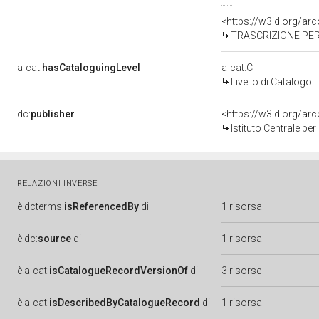
<https://w3id.org/a
TRASCRIZIONE PER
a-cat:
hasCataloguingLevel
a-cat:C
Livello di Catalogo
dc:
publisher
<https://w3id.org/a
Istituto Centrale pe
RELAZIONI INVERSE
è
dcterms:
isReferencedBy
di
1 risorsa
è
dc:
source
di
1 risorsa
è
a-cat:
isCatalogueRecordVersionOf
di
3 risorse
è
a-cat:
isDescribedByCatalogueRecord
di
1 risorsa