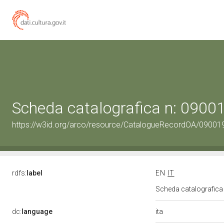
Scheda catalografica n: 090
https://w3id.org/arco/resource/CatalogueRecordOA/0900
rdfs:
label
EN
IT
Scheda catalografic
ita
dc:
language