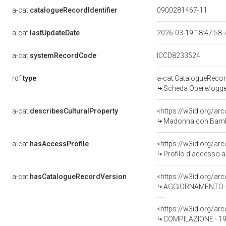
a-cat:
catalogueRecordIdentifier
0900281467-11
a-cat:
lastUpdateDate
2026-03-19 18:47:58
a-cat:
systemRecordCode
ICCD8233524
rdf:
type
a-cat:CatalogueReco
Scheda Opere/oggett
a-cat:
describesCulturalProperty
<https://w3id.org/ar
Madonna con Bambino
a-cat:
hasAccessProfile
<https://w3id.org/a
Profilo d'accesso a
a-cat:
hasCatalogueRecordVersion
<https://w3id.org/a
AGGIORNAMENTO - R
<https://w3id.org/a
COMPILAZIONE - 19