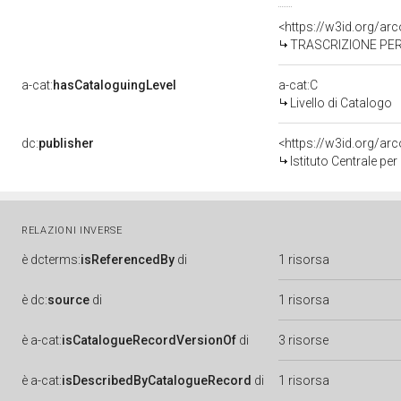
<https://w3id.org/a
TRASCRIZIONE PER 
a-cat:
hasCataloguingLevel
a-cat:C
Livello di Catalogo
dc:
publisher
<https://w3id.org/a
Istituto Centrale pe
RELAZIONI INVERSE
è
dcterms:
isReferencedBy
di
1 risorsa
è
dc:
source
di
1 risorsa
è
a-cat:
isCatalogueRecordVersionOf
di
3 risorse
è
a-cat:
isDescribedByCatalogueRecord
di
1 risorsa