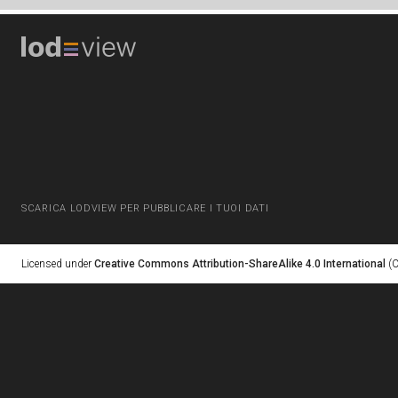
SCARICA LODVIEW PER PUBBLICARE I TUOI DATI
Licensed under
Creative Commons Attribution-ShareAlike 4.0 International
(C