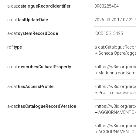
a-cat:
catalogueRecordIdentifier
0900285404
a-cat:
lastUpdateDate
2026-03-20 17:02:22
a-cat:
systemRecordCode
ICCD15515425
rdf:
type
a-cat:CatalogueReco
Scheda Opere/oggett
a-cat:
describesCulturalProperty
<https://w3id.org/ar
Madonna con Bambin
a-cat:
hasAccessProfile
<https://w3id.org/a
Profilo d'accesso a
a-cat:
hasCatalogueRecordVersion
<https://w3id.org/a
AGGIORNAMENTO - R
<https://w3id.org/a
AGGIORNAMENTO - 