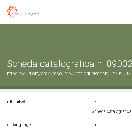
Scheda catalografica n: 090
https://w3id.org/arco/resource/CatalogueRecordOA/0900
rdfs:
label
EN
IT
Scheda catalografic
ita
dc:
language