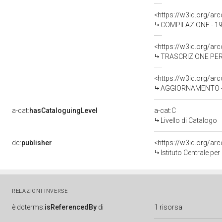
<https://w3id.org/a
COMPILAZIONE - 19
<https://w3id.org/a
TRASCRIZIONE PER
<https://w3id.org/a
AGGIORNAMENTO - REV
a-cat:
hasCataloguingLevel
a-cat:C
Livello di Catalogo
dc:
publisher
<https://w3id.org/a
Istituto Centrale pe
RELAZIONI INVERSE
è
dcterms:
isReferencedBy
di
1 risorsa