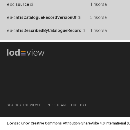
è
dc:
source
di
1 risorsa
è
a-cat:
isCatalogueRecordVersionOf
di
5 risorse
è
a-cat:
isDescribedByCatalogueRecord
di
1 risorsa
SCARICA LODVIEW PER PUBBLICARE I TUOI DATI
Licensed under
Creative Commons Attribution-ShareAlike 4.0 International
(C