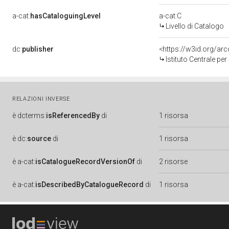
a-cat:
hasCataloguingLevel
a-cat:C
Livello di Catalogo
dc:
publisher
<https://w3id.org/a
Istituto Centrale pe
RELAZIONI INVERSE
è
dcterms:
isReferencedBy
di
1 risorsa
è
dc:
source
di
1 risorsa
è
a-cat:
isCatalogueRecordVersionOf
di
2 risorse
è
a-cat:
isDescribedByCatalogueRecord
di
1 risorsa