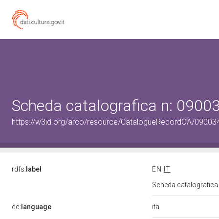
Scheda catalografica n: 0900
https://w3id.org/arco/resource/CatalogueRecordOA/09003
rdfs:
label
EN
IT
Scheda catalografic
ita
dc:
language