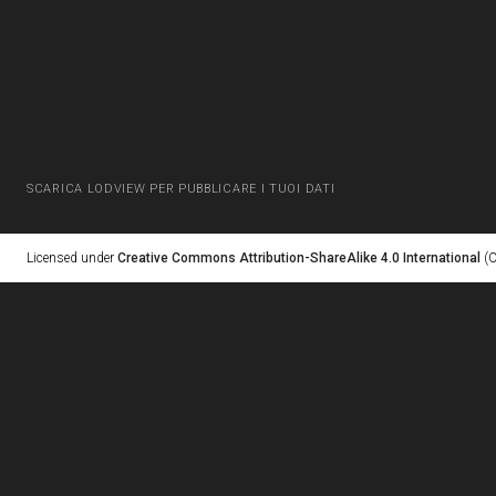
SCARICA LODVIEW PER PUBBLICARE I TUOI DATI
Licensed under
Creative Commons Attribution-ShareAlike 4.0 International
(C