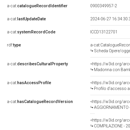
a-cat:
catalogueRecordIdentifier
0900349957-2
a-cat:
lastUpdateDate
2024-06-27 16:34:30
a-cat:
systemRecordCode
ICCD13122701
rdf:
type
a-cat:CatalogueReco
Scheda Opere/oggett
a-cat:
describesCulturalProperty
<https://w3id.org/ar
Madonna con Bambino
a-cat:
hasAccessProfile
<https://w3id.org/a
Profilo d'accesso a
a-cat:
hasCatalogueRecordVersion
<https://w3id.org/a
AGGIORNAMENTO - 
<https://w3id.org/a
COMPILAZIONE - 2