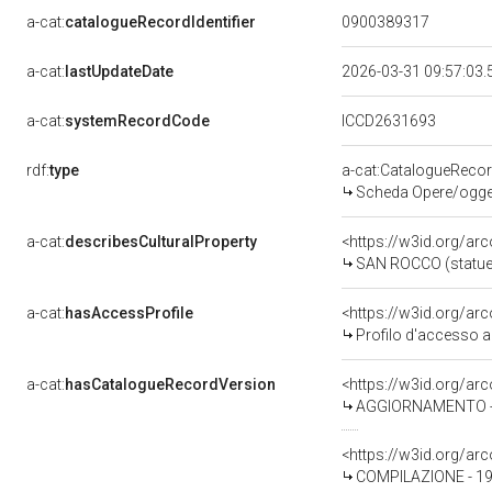
a-cat:
catalogueRecordIdentifier
0900389317
a-cat:
lastUpdateDate
2026-03-31 09:57:03
a-cat:
systemRecordCode
ICCD2631693
rdf:
type
a-cat:CatalogueReco
Scheda Opere/oggett
a-cat:
describesCulturalProperty
<https://w3id.org/ar
SAN ROCCO (statuett
a-cat:
hasAccessProfile
<https://w3id.org/a
Profilo d'accesso a
a-cat:
hasCatalogueRecordVersion
<https://w3id.org/a
AGGIORNAMENTO - R
<https://w3id.org/a
COMPILAZIONE - 19