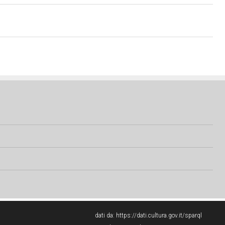
dati da:
https://dati.cultura.gov.it/sparql