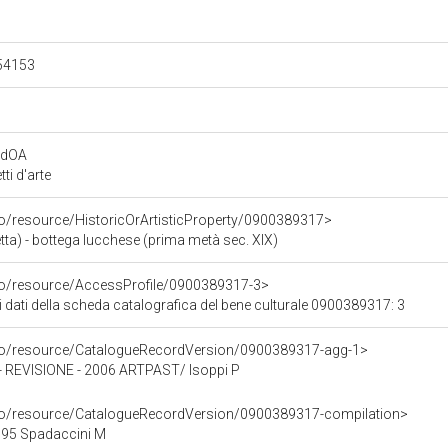
.54153
rdOA
i d'arte
co/resource/HistoricOrArtisticProperty/0900389317>
a) - bottega lucchese (prima metà sec. XIX)
rco/resource/AccessProfile/0900389317-3>
i dati della scheda catalografica del bene culturale 0900389317: 3
rco/resource/CatalogueRecordVersion/0900389317-agg-1>
EVISIONE - 2006 ARTPAST/ Isoppi P
rco/resource/CatalogueRecordVersion/0900389317-compilation>
95 Spadaccini M