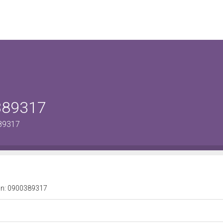
0389317
389317
a n: 0900389317