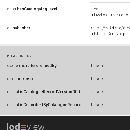
a-cat:
hasCataloguingLevel
a-cat:I
Livello di Inventario
dc:
publisher
<https://w3id.org/a
Istituto Centrale pe
RELAZIONI INVERSE
è
dcterms:
isReferencedBy
di
1 risorsa
è
dc:
source
di
1 risorsa
è
a-cat:
isCatalogueRecordVersionOf
di
2 risorse
è
a-cat:
isDescribedByCatalogueRecord
di
1 risorsa