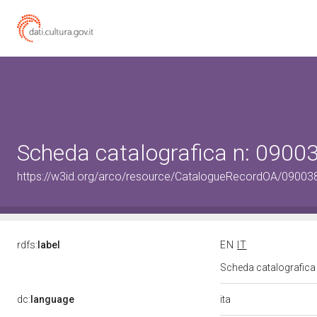
Scheda catalografica n: 090
https://w3id.org/arco/resource/CatalogueRecordOA/0900
rdfs:
label
EN
IT
Scheda catalografic
ita
dc:
language