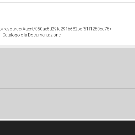
rco/resource/Agent/050ae5d29fc291b682bcf51f1250ca75>
r il Catalogo e la Documentazione