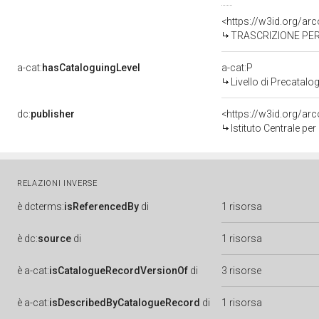
<https://w3id.org/a
TRASCRIZIONE PER 
a-cat:
hasCataloguingLevel
a-cat:P
Livello di Precatalo
dc:
publisher
<https://w3id.org/a
Istituto Centrale pe
RELAZIONI INVERSE
è
dcterms:
isReferencedBy
di
1 risorsa
è
dc:
source
di
1 risorsa
è
a-cat:
isCatalogueRecordVersionOf
di
3 risorse
è
a-cat:
isDescribedByCatalogueRecord
di
1 risorsa