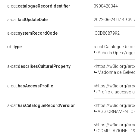
a-cat:
catalogueRecordIdentifier
0900420344
a-cat:
lastUpdateDate
2022-06-24 07:49:39
a-cat:
systemRecordCode
ICCD8087992
rdf:
type
a-cat:CatalogueReco
Scheda Opere/oggett
a-cat:
describesCulturalProperty
<https://w3id.org/ar
Madonna del Belvede
a-cat:
hasAccessProfile
<https://w3id.org/a
Profilo d'accesso a
a-cat:
hasCatalogueRecordVersion
<https://w3id.org/a
AGGIORNAMENTO - 
<https://w3id.org/a
COMPILAZIONE - 19