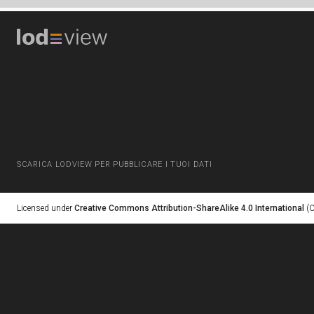
SCARICA LODVIEW PER PUBBLICARE I TUOI DATI
Licensed under
Creative Commons Attribution-ShareAlike 4.0 International
(C