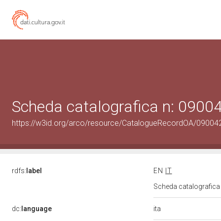
Scheda catalografica n: 090
https://w3id.org/arco/resource/CatalogueRecordOA/0900
rdfs:
label
EN
IT
Scheda catalografic
ita
dc:
language