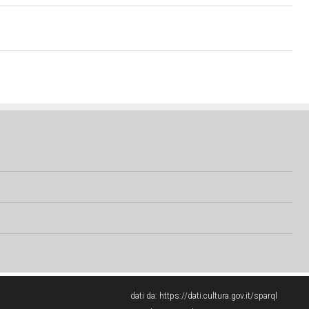
dati da:
https://dati.cultura.gov.it/sparql