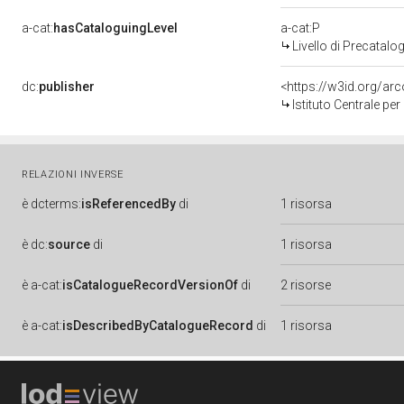
a-cat:
hasCataloguingLevel
a-cat:P
Livello di Precatalo
dc:
publisher
<https://w3id.org/a
Istituto Centrale pe
RELAZIONI INVERSE
è
dcterms:
isReferencedBy
di
1 risorsa
è
dc:
source
di
1 risorsa
è
a-cat:
isCatalogueRecordVersionOf
di
2 risorse
è
a-cat:
isDescribedByCatalogueRecord
di
1 risorsa