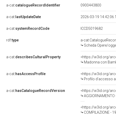
a-cat:
catalogueRecordIdentifier
0900443800
a-cat:
lastUpdateDate
2026-03-19 14:42:06
a-cat:
systemRecordCode
ICCD5019682
rdf:
type
a-cat:CatalogueReco
Scheda Opere/oggett
a-cat:
describesCulturalProperty
<https://w3id.org/ar
Madonna con Bambin
a-cat:
hasAccessProfile
<https://w3id.org/a
Profilo d'accesso a
a-cat:
hasCatalogueRecordVersion
<https://w3id.org/a
AGGIORNAMENTO - 
<https://w3id.org/a
COMPILAZIONE - 199