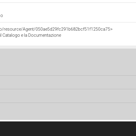
go
rco/resource/Agent/050ae5d29fc291b682bcf51f1250ca75>
r il Catalogo e la Documentazione