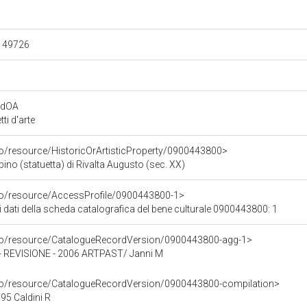
.149726
rdOA
i d'arte
co/resource/HistoricOrArtisticProperty/0900443800>
o (statuetta) di Rivalta Augusto (sec. XX)
rco/resource/AccessProfile/0900443800-1>
i dati della scheda catalografica del bene culturale 0900443800: 1
rco/resource/CatalogueRecordVersion/0900443800-agg-1>
REVISIONE - 2006 ARTPAST/ Janni M
rco/resource/CatalogueRecordVersion/0900443800-compilation>
5 Caldini R