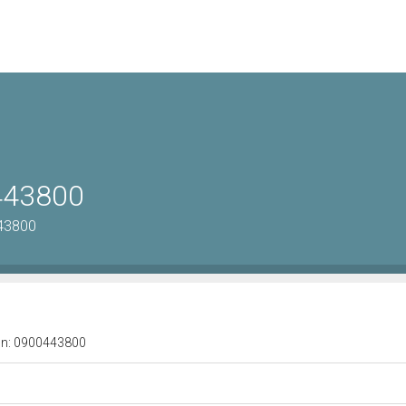
0443800
443800
a n: 0900443800