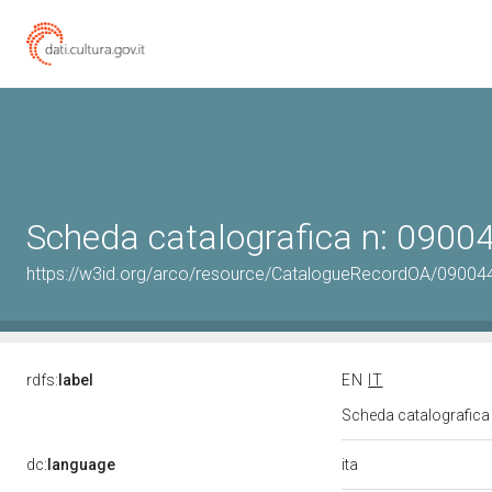
Scheda catalografica n: 090
https://w3id.org/arco/resource/CatalogueRecordOA/0900
rdfs:
label
EN
IT
Scheda catalografic
ita
dc:
language