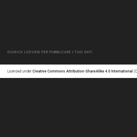
SCARICA LODVIEW PER PUBBLICARE I TUOI DATI
Licensed under
Creative Commons Attribution-ShareAlike 4.0 International
(C