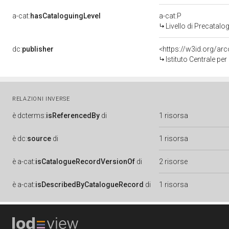
a-cat:
hasCataloguingLevel
a-cat:P
Livello di Precatalo
dc:
publisher
<https://w3id.org/a
Istituto Centrale pe
RELAZIONI INVERSE
è
dcterms:
isReferencedBy
di
1 risorsa
è
dc:
source
di
1 risorsa
è
a-cat:
isCatalogueRecordVersionOf
di
2 risorse
è
a-cat:
isDescribedByCatalogueRecord
di
1 risorsa