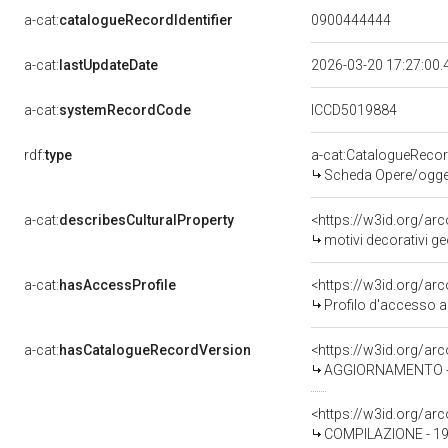
a-cat:
catalogueRecordIdentifier
0900444444
a-cat:
lastUpdateDate
2026-03-20 17:27:00
a-cat:
systemRecordCode
ICCD5019884
rdf:
type
a-cat:CatalogueReco
Scheda Opere/oggett
a-cat:
describesCulturalProperty
<https://w3id.org/ar
motivi decorativi ge
a-cat:
hasAccessProfile
<https://w3id.org/a
Profilo d'accesso a
a-cat:
hasCatalogueRecordVersion
<https://w3id.org/a
AGGIORNAMENTO - R
<https://w3id.org/a
COMPILAZIONE - 199