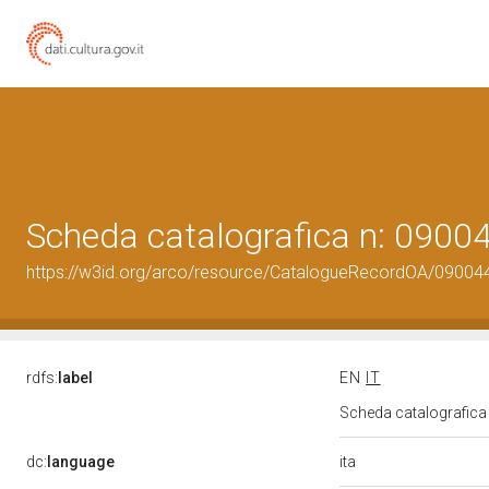
Scheda catalografica n: 090
https://w3id.org/arco/resource/CatalogueRecordOA/0900
rdfs:
label
EN
IT
Scheda catalografic
ita
dc:
language