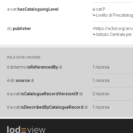
a-cat:
hasCataloguingLevel
a-cat:P
Livello di Precatalo
dc:
publisher
<https://w3id.org/a
Istituto Centrale pe
RELAZIONI INVERSE
è
dcterms:
isReferencedBy
di
1 risorsa
è
dc:
source
di
1 risorsa
è
a-cat:
isCatalogueRecordVersionOf
di
2 risorse
è
a-cat:
isDescribedByCatalogueRecord
di
1 risorsa