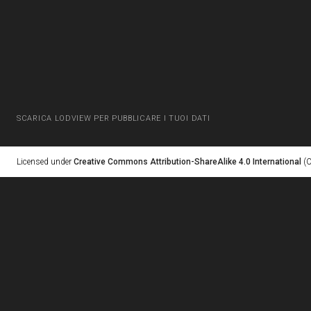
SCARICA LODVIEW PER PUBBLICARE I TUOI DATI
Licensed under
Creative Commons Attribution-ShareAlike 4.0 International
(C