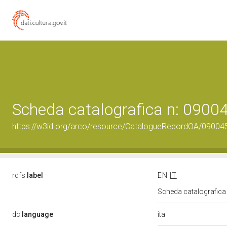
Scheda catalografica n: 090
https://w3id.org/arco/resource/CatalogueRecordOA/0900
rdfs:
label
EN
IT
Scheda catalografic
ita
dc:
language