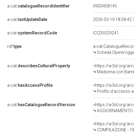
a-cat:
catalogueRecordIdentifier
0900458145
a-cat:
lastUpdateDate
2026-03-19 18:58:42
a-cat:
systemRecordCode
ICCD5029241
rdf:
type
a-cat:CatalogueReco
Scheda Opere/oggett
a-cat:
describesCulturalProperty
<https://w3id.org/ar
Madonna con Bambino
a-cat:
hasAccessProfile
<https://w3id.org/a
Profilo d'accesso a
a-cat:
hasCatalogueRecordVersion
<https://w3id.org/a
AGGIORNAMENTO - R
<https://w3id.org/a
COMPILAZIONE - 199