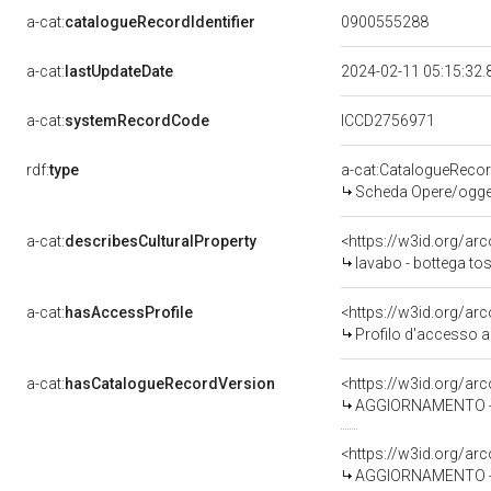
a-cat:
catalogueRecordIdentifier
0900555288
a-cat:
lastUpdateDate
2024-02-11 05:15:32
a-cat:
systemRecordCode
ICCD2756971
rdf:
type
a-cat:CatalogueReco
Scheda Opere/oggett
a-cat:
describesCulturalProperty
<https://w3id.org/ar
lavabo - bottega tos
a-cat:
hasAccessProfile
<https://w3id.org/a
Profilo d'accesso a
a-cat:
hasCatalogueRecordVersion
<https://w3id.org/a
AGGIORNAMENTO - R
<https://w3id.org/a
AGGIORNAMENTO - R