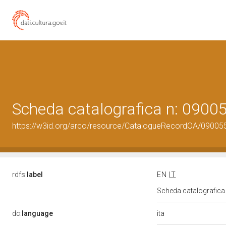
Scheda catalografica n: 090
https://w3id.org/arco/resource/CatalogueRecordOA/0900
rdfs:
label
EN
IT
Scheda catalografic
ita
dc:
language