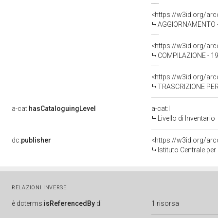
<https://w3id.org/a
AGGIORNAMENTO - 
<https://w3id.org/a
COMPILAZIONE - 19
<https://w3id.org/a
TRASCRIZIONE PER 
a-cat:
hasCataloguingLevel
a-cat:I
Livello di Inventario
dc:
publisher
<https://w3id.org/a
Istituto Centrale pe
RELAZIONI INVERSE
è
dcterms:
isReferencedBy
di
1 risorsa