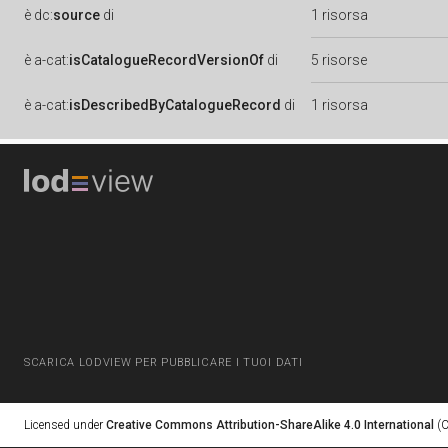
è
dc:
source
di
1 risorsa
è
a-cat:
isCatalogueRecordVersionOf
di
5 risorse
è
a-cat:
isDescribedByCatalogueRecord
di
1 risorsa
SCARICA LODVIEW PER PUBBLICARE I TUOI DATI
Licensed under
Creative Commons Attribution-ShareAlike 4.0 International
(C