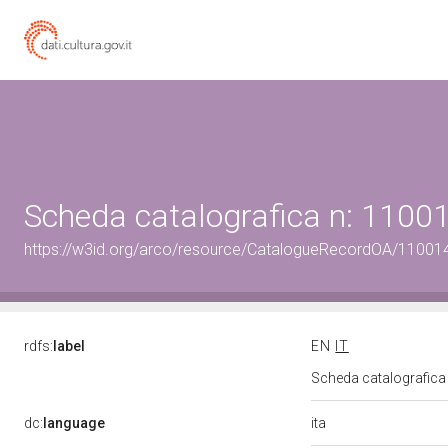
Scheda catalografica n: 1100
https://w3id.org/arco/resource/CatalogueRecordOA/11001
rdfs:
label
EN
IT
Scheda catalografic
ita
dc:
language