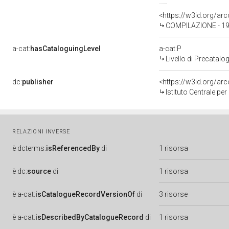
<https://w3id.org/a
COMPILAZIONE - 198
a-cat:
hasCataloguingLevel
a-cat:P
Livello di Precatalo
dc:
publisher
<https://w3id.org/a
Istituto Centrale pe
RELAZIONI INVERSE
è
dcterms:
isReferencedBy
di
1 risorsa
è
dc:
source
di
1 risorsa
è
a-cat:
isCatalogueRecordVersionOf
di
3 risorse
è
a-cat:
isDescribedByCatalogueRecord
di
1 risorsa