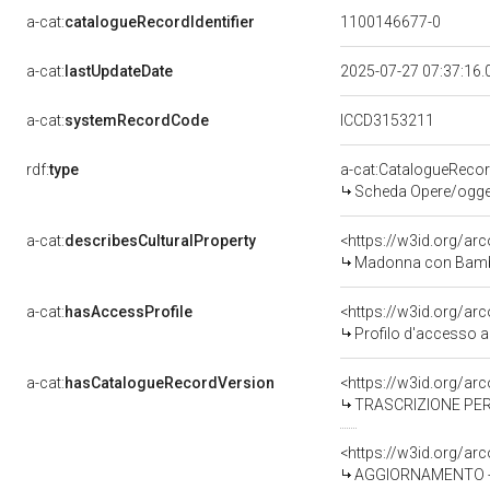
a-cat:
catalogueRecordIdentifier
1100146677-0
a-cat:
lastUpdateDate
2025-07-27 07:37:16
a-cat:
systemRecordCode
ICCD3153211
rdf:
type
a-cat:CatalogueReco
Scheda Opere/oggett
a-cat:
describesCulturalProperty
<https://w3id.org/ar
Madonna con Bambino e a
a-cat:
hasAccessProfile
<https://w3id.org/a
Profilo d'accesso a
a-cat:
hasCatalogueRecordVersion
<https://w3id.org/a
TRASCRIZIONE PER
<https://w3id.org/a
AGGIORNAMENTO - 