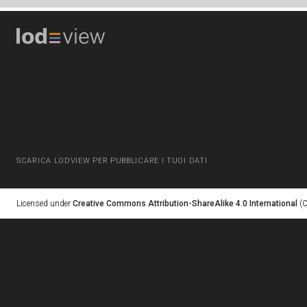
SCARICA LODVIEW PER PUBBLICARE I TUOI DATI
Licensed under
Creative Commons Attribution-ShareAlike 4.0 International
(C