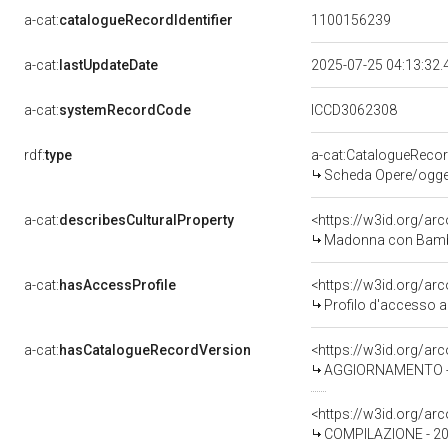
a-cat:
catalogueRecordIdentifier
1100156239
a-cat:
lastUpdateDate
2025-07-25 04:13:32
a-cat:
systemRecordCode
ICCD3062308
rdf:
type
a-cat:CatalogueReco
Scheda Opere/oggett
a-cat:
describesCulturalProperty
<https://w3id.org/ar
Madonna con Bambin
a-cat:
hasAccessProfile
<https://w3id.org/a
Profilo d'accesso a
a-cat:
hasCatalogueRecordVersion
<https://w3id.org/a
AGGIORNAMENTO - R
<https://w3id.org/a
COMPILAZIONE - 20