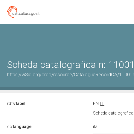
Scheda catalografica n: 110
https://w3id.org/arco/resource/CatalogueRecordOA/1100
rdfs:
label
EN
IT
Scheda catalografic
ita
dc:
language