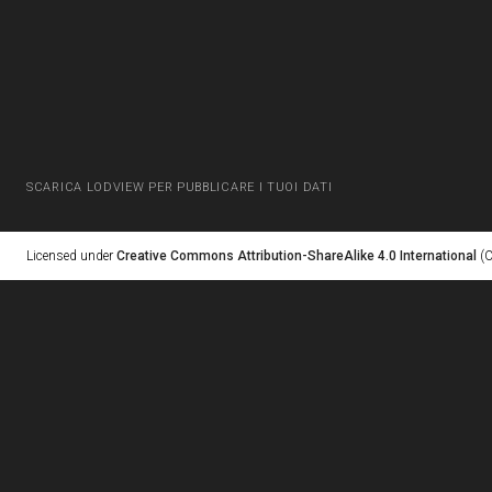
SCARICA LODVIEW PER PUBBLICARE I TUOI DATI
Licensed under
Creative Commons Attribution-ShareAlike 4.0 International
(C