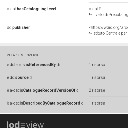
a-cat:
hasCataloguingLevel
a-cat:P
Livello di Precatalo
dc:
publisher
<https://w3id.org/a
Istituto Centrale pe
RELAZIONI INVERSE
è
dcterms:
isReferencedBy
di
1 risorsa
è
dc:
source
di
1 risorsa
è
a-cat:
isCatalogueRecordVersionOf
di
2 risorse
è
a-cat:
isDescribedByCatalogueRecord
di
1 risorsa