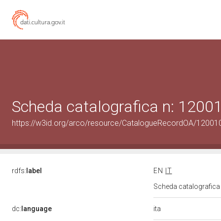
Scheda catalografica n: 120
https://w3id.org/arco/resource/CatalogueRecordOA/1200
rdfs:
label
EN
IT
Scheda catalografic
ita
dc:
language