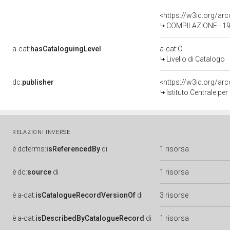
<https://w3id.org/a
COMPILAZIONE - 19
a-cat:
hasCataloguingLevel
a-cat:C
Livello di Catalogo
dc:
publisher
<https://w3id.org/a
Istituto Centrale pe
RELAZIONI INVERSE
è
dcterms:
isReferencedBy
di
1 risorsa
è
dc:
source
di
1 risorsa
è
a-cat:
isCatalogueRecordVersionOf
di
3 risorse
è
a-cat:
isDescribedByCatalogueRecord
di
1 risorsa