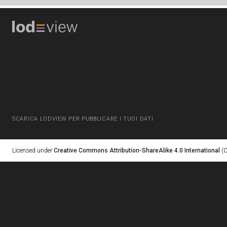
SCARICA LODVIEW PER PUBBLICARE I TUOI DATI
Licensed under
Creative Commons Attribution-ShareAlike 4.0 International
(C