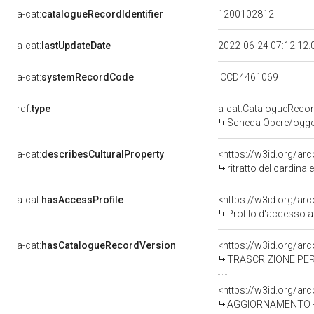
a-cat:
catalogueRecordIdentifier
1200102812
a-cat:
lastUpdateDate
2022-06-24 07:12:12
a-cat:
systemRecordCode
ICCD4461069
rdf:
type
a-cat:CatalogueReco
Scheda Opere/oggett
a-cat:
describesCulturalProperty
<https://w3id.org/ar
ritratto del cardinal
a-cat:
hasAccessProfile
<https://w3id.org/a
Profilo d'accesso a
a-cat:
hasCatalogueRecordVersion
<https://w3id.org/a
TRASCRIZIONE PER 
<https://w3id.org/a
AGGIORNAMENTO - R