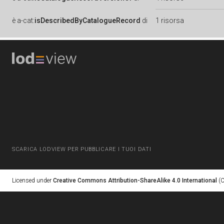
è
a-cat:
isDescribedByCatalogueRecord
di
1 risorsa
SCARICA LODVIEW PER PUBBLICARE I TUOI DATI
Licensed under
Creative Commons Attribution-ShareAlike 4.0 International
(C