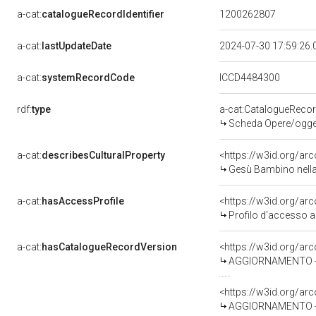
a-cat:
catalogueRecordIdentifier
1200262807
a-cat:
lastUpdateDate
2024-07-30 17:59:26
a-cat:
systemRecordCode
ICCD4484300
rdf:
type
a-cat:CatalogueReco
Scheda Opere/oggett
a-cat:
describesCulturalProperty
<https://w3id.org/ar
Gesù Bambino nella 
a-cat:
hasAccessProfile
<https://w3id.org/a
Profilo d'accesso a
a-cat:
hasCatalogueRecordVersion
<https://w3id.org/a
AGGIORNAMENTO - R
<https://w3id.org/a
AGGIORNAMENTO - R