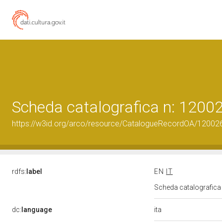
Scheda catalografica n: 120
https://w3id.org/arco/resource/CatalogueRecordOA/1200
rdfs:
label
EN
IT
Scheda catalografic
ita
dc:
language