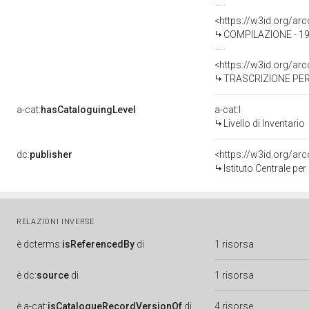
<https://w3id.org/a
COMPILAZIONE - 199
<https://w3id.org/a
TRASCRIZIONE PER 
a-cat:
hasCataloguingLevel
a-cat:I
Livello di Inventario
dc:
publisher
<https://w3id.org/a
Istituto Centrale pe
RELAZIONI INVERSE
è
dcterms:
isReferencedBy
di
1 risorsa
è
dc:
source
di
1 risorsa
è
a-cat:
isCatalogueRecordVersionOf
di
4 risorse