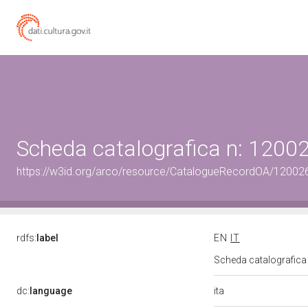
Scheda catalografica n: 120
https://w3id.org/arco/resource/CatalogueRecordOA/1200
rdfs:
label
EN
IT
Scheda catalografic
ita
dc:
language