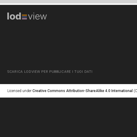
SCARICA LODVIEW PER PUBBLICARE I TUOI DATI
Licensed under
Creative Commons Attribution-ShareAlike 4.0 International
(C