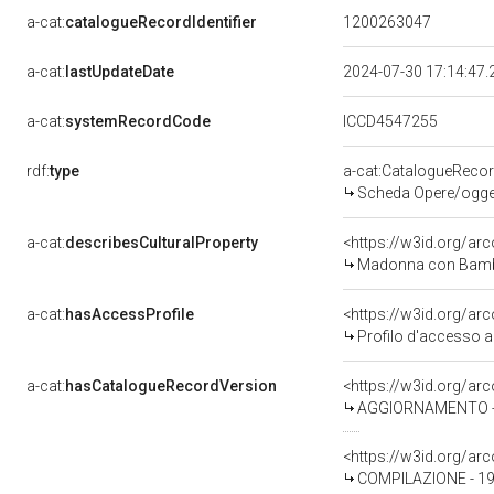
a-cat:
catalogueRecordIdentifier
1200263047
a-cat:
lastUpdateDate
2024-07-30 17:14:47
a-cat:
systemRecordCode
ICCD4547255
rdf:
type
a-cat:CatalogueReco
Scheda Opere/oggett
a-cat:
describesCulturalProperty
<https://w3id.org/ar
Madonna con Bambin
a-cat:
hasAccessProfile
<https://w3id.org/a
Profilo d'accesso a
a-cat:
hasCatalogueRecordVersion
<https://w3id.org/a
AGGIORNAMENTO - 
<https://w3id.org/a
COMPILAZIONE - 19