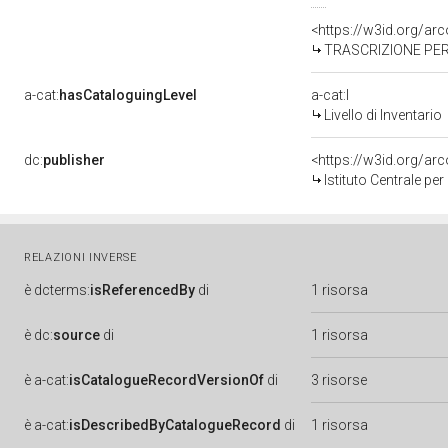
<https://w3id.org/a
TRASCRIZIONE PER
a-cat:
hasCataloguingLevel
a-cat:I
Livello di Inventario
dc:
publisher
<https://w3id.org/a
Istituto Centrale pe
RELAZIONI INVERSE
è
dcterms:
isReferencedBy
di
1 risorsa
è
dc:
source
di
1 risorsa
è
a-cat:
isCatalogueRecordVersionOf
di
3 risorse
è
a-cat:
isDescribedByCatalogueRecord
di
1 risorsa