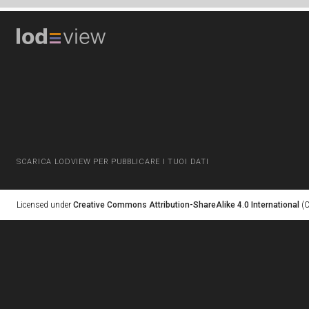
SCARICA LODVIEW PER PUBBLICARE I TUOI DATI
Licensed under
Creative Commons Attribution-ShareAlike 4.0 International
(C