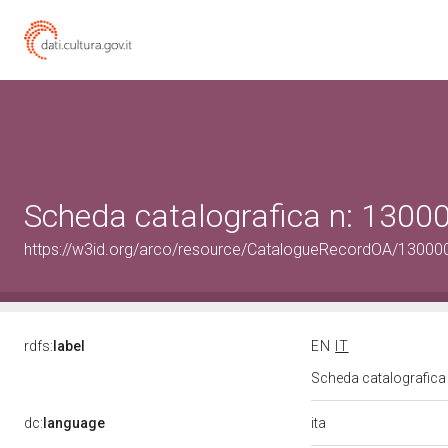
Scheda catalografica n: 130
https://w3id.org/arco/resource/CatalogueRecordOA/1300
rdfs:
label
EN
IT
Scheda catalografic
ita
dc:
language