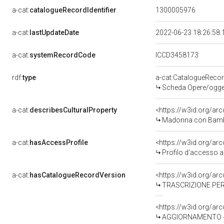
a-cat:
catalogueRecordIdentifier
1300005976
a-cat:
lastUpdateDate
2022-06-23 18:26:58
a-cat:
systemRecordCode
ICCD3458173
rdf:
type
a-cat:CatalogueReco
Scheda Opere/oggett
a-cat:
describesCulturalProperty
<https://w3id.org/ar
Madonna con Bambino
a-cat:
hasAccessProfile
<https://w3id.org/a
Profilo d'accesso a
a-cat:
hasCatalogueRecordVersion
<https://w3id.org/a
TRASCRIZIONE PER 
<https://w3id.org/a
AGGIORNAMENTO - R