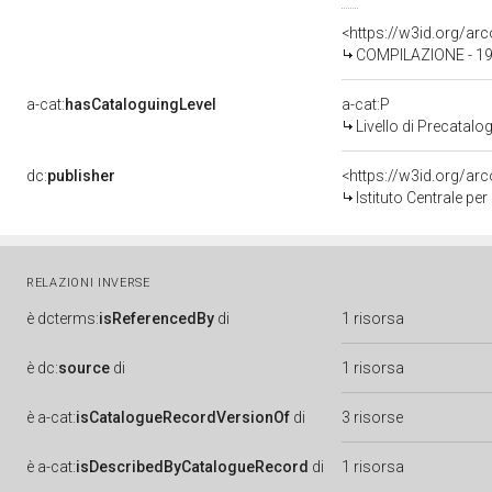
<https://w3id.org/a
COMPILAZIONE - 197
a-cat:
hasCataloguingLevel
a-cat:P
Livello di Precatalo
dc:
publisher
<https://w3id.org/a
Istituto Centrale pe
RELAZIONI INVERSE
è
dcterms:
isReferencedBy
di
1 risorsa
è
dc:
source
di
1 risorsa
è
a-cat:
isCatalogueRecordVersionOf
di
3 risorse
è
a-cat:
isDescribedByCatalogueRecord
di
1 risorsa