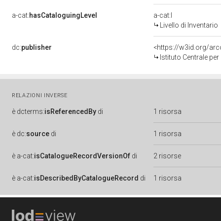
a-cat:
hasCataloguingLevel
a-cat:I
Livello di Inventario
dc:
publisher
<https://w3id.org/a
Istituto Centrale pe
RELAZIONI INVERSE
è
dcterms:
isReferencedBy
di
1 risorsa
è
dc:
source
di
1 risorsa
è
a-cat:
isCatalogueRecordVersionOf
di
2 risorse
è
a-cat:
isDescribedByCatalogueRecord
di
1 risorsa