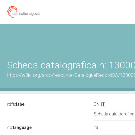
Scheda catalografica n: 130
https://w3id.org/arco/resource/CatalogueRecordOA/1300
rdfs:
label
EN
IT
Scheda catalografic
ita
dc:
language