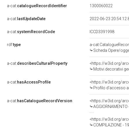
a-cat:
catalogueRecordIdentifier
1300060022
a-cat:
lastUpdateDate
2022-06-23 20:54:12
a-cat:
systemRecordCode
ICCD3391998
rdf:
type
a-cat:CatalogueReco
Scheda Opere/oggett
a-cat:
describesCulturalProperty
<https://w3id.org/ar
Motivi decorativi geom
a-cat:
hasAccessProfile
<https://w3id.org/a
Profilo d'accesso a
a-cat:
hasCatalogueRecordVersion
<https://w3id.org/a
AGGIORNAMENTO - R
<https://w3id.org/a
COMPILAZIONE - 19