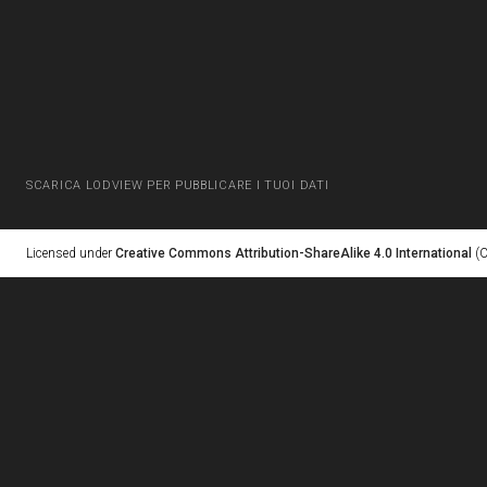
SCARICA LODVIEW PER PUBBLICARE I TUOI DATI
Licensed under
Creative Commons Attribution-ShareAlike 4.0 International
(C