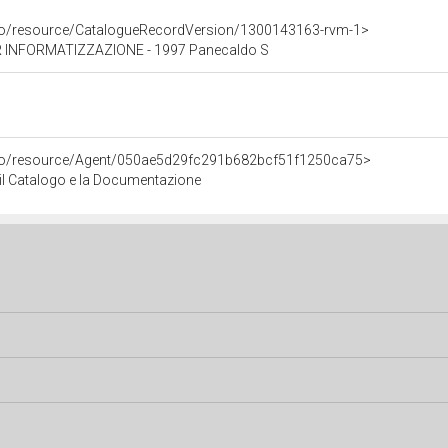
rco/resource/CatalogueRecordVersion/1300143163-rvm-1>
 INFORMATIZZAZIONE - 1997 Panecaldo S
rco/resource/Agent/050ae5d29fc291b682bcf51f1250ca75>
r il Catalogo e la Documentazione