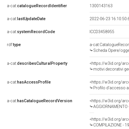
a-cat:
catalogueRecordIdentifier
1300143163
a-cat:
lastUpdateDate
2022-06-23 16:10:50
a-cat:
systemRecordCode
ICCD3458955
rdf:
type
a-cat:CatalogueReco
Scheda Opere/oggett
a-cat:
describesCulturalProperty
<https://w3id.org/ar
motivi decorativi geo
a-cat:
hasAccessProfile
<https://w3id.org/a
Profilo d'accesso a
a-cat:
hasCatalogueRecordVersion
<https://w3id.org/a
AGGIORNAMENTO - R
<https://w3id.org/a
COMPILAZIONE - 199