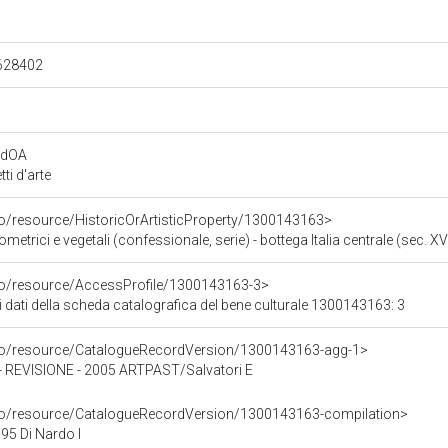
.628402
rdOA
i d'arte
co/resource/HistoricOrArtisticProperty/1300143163>
metrici e vegetali (confessionale, serie) - bottega Italia centrale (sec. XVI
rco/resource/AccessProfile/1300143163-3>
i dati della scheda catalografica del bene culturale 1300143163: 3
rco/resource/CatalogueRecordVersion/1300143163-agg-1>
EVISIONE - 2005 ARTPAST/Salvatori E
rco/resource/CatalogueRecordVersion/1300143163-compilation>
5 Di Nardo I