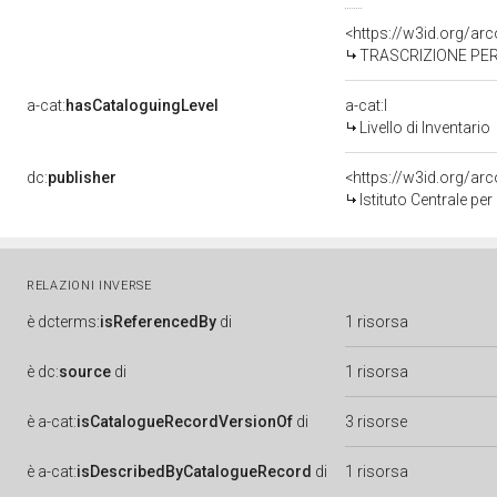
<https://w3id.org/a
TRASCRIZIONE PER
a-cat:
hasCataloguingLevel
a-cat:I
Livello di Inventario
dc:
publisher
<https://w3id.org/a
Istituto Centrale pe
RELAZIONI INVERSE
è
dcterms:
isReferencedBy
di
1 risorsa
è
dc:
source
di
1 risorsa
è
a-cat:
isCatalogueRecordVersionOf
di
3 risorse
è
a-cat:
isDescribedByCatalogueRecord
di
1 risorsa