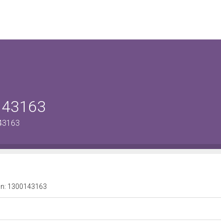
0143163
143163
a n: 1300143163