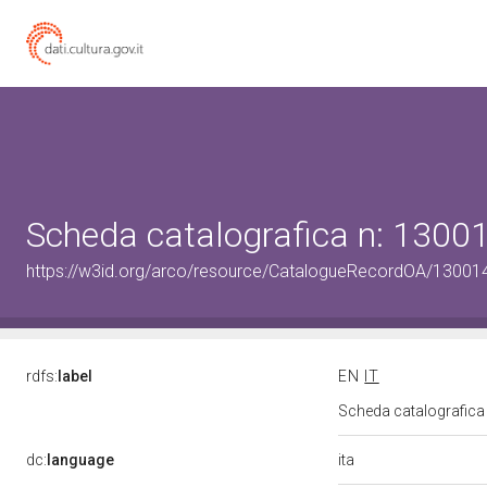
Scheda catalografica n: 130
https://w3id.org/arco/resource/CatalogueRecordOA/1300
rdfs:
label
EN
IT
Scheda catalografic
ita
dc:
language