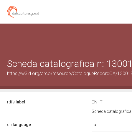
Scheda catalografica n: 130
https://w3id.org/arco/resource/CatalogueRecordOA/1300
rdfs:
label
EN
IT
Scheda catalografic
ita
dc:
language