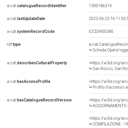
a-cat:
catalogueRecordIdentifier
1300186314
a-cat:
lastUpdateDate
2022-06-23 16:11:50
a-cat:
systemRecordCode
ICCD3405585
rdf:
type
a-cat:CatalogueReco
Scheda Opere/oggett
a-cat:
describesCulturalProperty
<https://w3id.org/ar
San Rocco, San Rocco
a-cat:
hasAccessProfile
<https://w3id.org/a
Profilo d'accesso a
a-cat:
hasCatalogueRecordVersion
<https://w3id.org/a
AGGIORNAMENTO - R
<https://w3id.org/a
COMPILAZIONE - 19