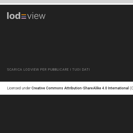
SCARICA LODVIEW PER PUBBLICARE I TUOI DATI
Licensed under
Creative Commons Attribution-ShareAlike 4.0 International
(C