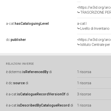
<https://w3id.org/a
TRASCRIZIONE PER 
a-cat:
hasCataloguingLevel
a-cat:I
Livello di Inventario
dc:
publisher
<https://w3id.org/a
Istituto Centrale pe
RELAZIONI INVERSE
è
dcterms:
isReferencedBy
di
1 risorsa
è
dc:
source
di
1 risorsa
è
a-cat:
isCatalogueRecordVersionOf
di
3 risorse
è
a-cat:
isDescribedByCatalogueRecord
di
1 risorsa