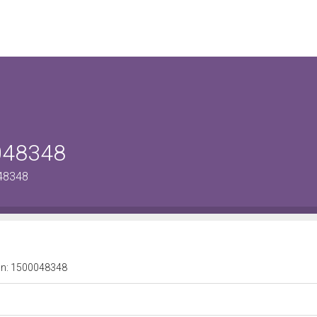
0048348
048348
a n: 1500048348