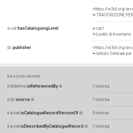
<https://w3id.org/a
TRASCRIZIONE PER
a-cat:
hasCataloguingLevel
a-cat:I
Livello di Inventario
dc:
publisher
<https://w3id.org/a
Istituto Centrale pe
RELAZIONI INVERSE
è
dcterms:
isReferencedBy
di
1 risorsa
è
dc:
source
di
1 risorsa
è
a-cat:
isCatalogueRecordVersionOf
di
3 risorse
è
a-cat:
isDescribedByCatalogueRecord
di
1 risorsa