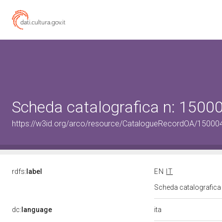
Scheda catalografica n: 150
https://w3id.org/arco/resource/CatalogueRecordOA/1500
rdfs:
label
EN
IT
Scheda catalografic
ita
dc:
language