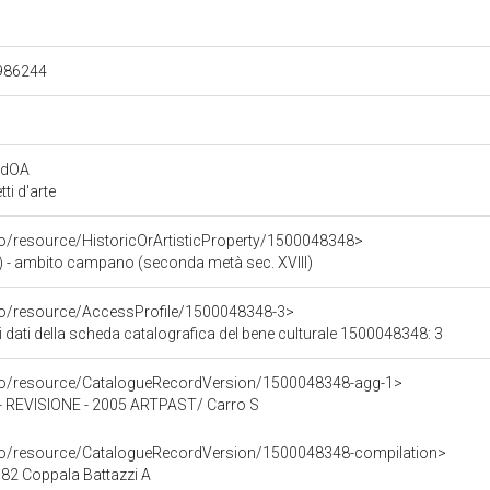
.986244
rdOA
i d'arte
co/resource/HistoricOrArtisticProperty/1500048348>
) - ambito campano (seconda metà sec. XVIII)
rco/resource/AccessProfile/1500048348-3>
i dati della scheda catalografica del bene culturale 1500048348: 3
rco/resource/CatalogueRecordVersion/1500048348-agg-1>
REVISIONE - 2005 ARTPAST/ Carro S
rco/resource/CatalogueRecordVersion/1500048348-compilation>
82 Coppala Battazzi A