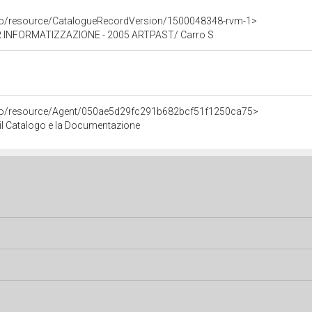
rco/resource/CatalogueRecordVersion/1500048348-rvm-1>
 INFORMATIZZAZIONE - 2005 ARTPAST/ Carro S
rco/resource/Agent/050ae5d29fc291b682bcf51f1250ca75>
r il Catalogo e la Documentazione