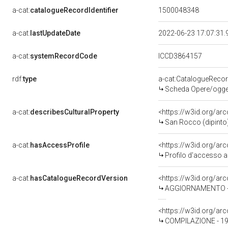
a-cat:
catalogueRecordIdentifier
1500048348
a-cat:
lastUpdateDate
2022-06-23 17:07:31
a-cat:
systemRecordCode
ICCD3864157
rdf:
type
a-cat:CatalogueReco
Scheda Opere/oggett
a-cat:
describesCulturalProperty
<https://w3id.org/ar
San Rocco (dipinto
a-cat:
hasAccessProfile
<https://w3id.org/a
Profilo d'accesso a
a-cat:
hasCatalogueRecordVersion
<https://w3id.org/a
AGGIORNAMENTO - 
<https://w3id.org/a
COMPILAZIONE - 19