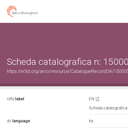
Scheda catalografica n: 150
https://w3id.org/arco/resource/CatalogueRecordOA/1500
rdfs:
label
EN
IT
Scheda catalografic
ita
dc:
language