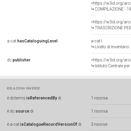
<https://w3id.org/a
COMPILAZIONE - 198
<https://w3id.org/a
TRASCRIZIONE PER
a-cat:
hasCataloguingLevel
a-cat:I
Livello di Inventario
dc:
publisher
<https://w3id.org/a
Istituto Centrale pe
RELAZIONI INVERSE
è
dcterms:
isReferencedBy
di
1 risorsa
è
dc:
source
di
1 risorsa
è
a-cat:
isCatalogueRecordVersionOf
di
3 risorse