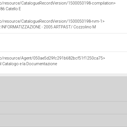
rco/resource/CatalogueRecordVersion/1500050198-compilation>
6 Catello E
rco/resource/CatalogueRecordVersion/1500050198-rvm-1>
 INFORMATIZZAZIONE - 2005 ARTPAST/ Cozzolino M
rco/resource/Agent/050ae5d29fc291b682bcf51f1250ca75>
r il Catalogo e la Documentazione