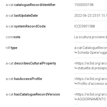
a-cat:
catalogueRecordIdentifier
1500050198
a-cat:
lastUpdateDate
2022-06-23 23:01:15
a-cat:
systemRecordCode
ICCD3901388
core:
note
La scultura proviene 
rdf:
type
a-cat:CatalogueReco
Scheda Opere/oggett
a-cat:
describesCulturalProperty
<https://w3id.org/ar
statuetta di presepi
a-cat:
hasAccessProfile
<https://w3id.org/a
Profilo d'accesso a
a-cat:
hasCatalogueRecordVersion
<https://w3id.org/a
AGGIORNAMENTO - 