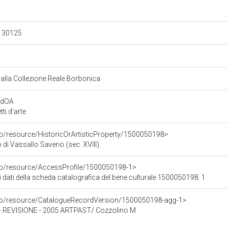
.130125
dalla Collezione Reale Borbonica
rdOA
i d'arte
co/resource/HistoricOrArtisticProperty/1500050198>
o di Vassallo Saverio (sec. XVIII)
rco/resource/AccessProfile/1500050198-1>
i dati della scheda catalografica del bene culturale 1500050198: 1
rco/resource/CatalogueRecordVersion/1500050198-agg-1>
REVISIONE - 2005 ARTPAST/ Cozzolino M