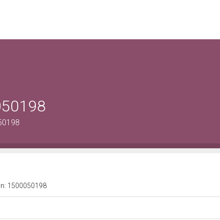
0050198
050198
a n: 1500050198