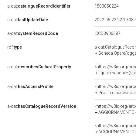
a-cat:
catalogueRecordIdentifier
1500050224
a-cat:
lastUpdateDate
2022-06-23 22:19:03
a-cat:
systemRecordCode
ICCD3906387
rdf:
type
a-cat:CatalogueReco
Scheda Opere/oggett
a-cat:
describesCulturalProperty
<https://w3id.org/ar
figura maschile (st
a-cat:
hasAccessProfile
<https://w3id.org/a
Profilo d'accesso a
a-cat:
hasCatalogueRecordVersion
<https://w3id.org/a
AGGIORNAMENTO - R
<https://w3id.org/a
AGGIORNAMENTO - 