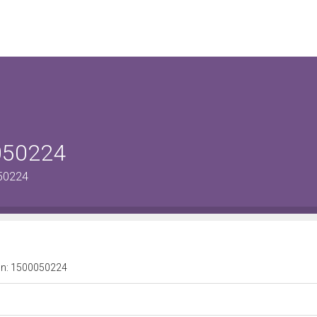
0050224
050224
a n: 1500050224