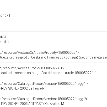
.554671
rdOA
i d'arte
co/resource/HistoricOrArtisticProperty/1500050224>
atuetta di presepio) di Celebrano Francesco (bottega) (seconda metà sec.
rco/resource/AccessProfile/1500050224-1>
i dati della scheda catalografica del bene culturale 1500050224: 1
rco/resource/CatalogueRecordVersion/1500050224-agg-1>
EVISIONE - 2002 De Felice P
rco/resource/CatalogueRecordVersion/1500050224-agg-2>
REVISIONE - 2005 ARTPAST/ Cozzolino M