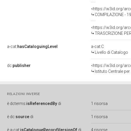
<https://w3id.org/a
COMPILAZIONE - 198
<https://w3id.org/a
TRASCRIZIONE PER 
a-cat:
hasCataloguingLevel
a-cat:C
Livello di Catalogo
dc:
publisher
<https://w3id.org/a
Istituto Centrale pe
RELAZIONI INVERSE
è
dcterms:
isReferencedBy
di
1 risorsa
è
dc:
source
di
1 risorsa
è
a-cat:
isCatalogueRecordVersionOf
di
4 risorse