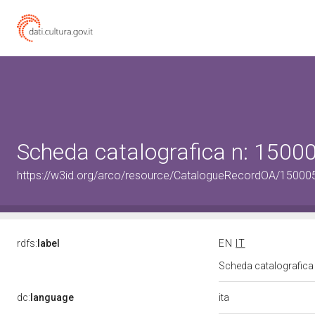
Scheda catalografica n: 150
https://w3id.org/arco/resource/CatalogueRecordOA/1500
rdfs:
label
EN
IT
Scheda catalografic
ita
dc:
language