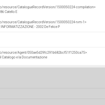
rco/resource/CatalogueRecordVersion/1500050224-compilation>
6 Catello E
rco/resource/CatalogueRecordVersion/1500050224-rvm-1>
INFORMATIZZAZIONE - 2002 De Felice P
rco/resource/Agent/050ae5d29fc291b682bcf51f1250ca75>
r il Catalogo e la Documentazione