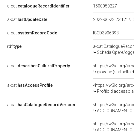
a-cat:
catalogueRecordIdentifier
1500050227
a-cat:
lastUpdateDate
2022-06-23 22:12:19
a-cat:
systemRecordCode
ICCD3906393
rdf:
type
a-cat:CatalogueReco
Scheda Opere/oggett
a-cat:
describesCulturalProperty
<https://w3id.org/ar
giovane (statuetta 
a-cat:
hasAccessProfile
<https://w3id.org/a
Profilo d'accesso a
a-cat:
hasCatalogueRecordVersion
<https://w3id.org/a
AGGIORNAMENTO - R
<https://w3id.org/a
AGGIORNAMENTO - 