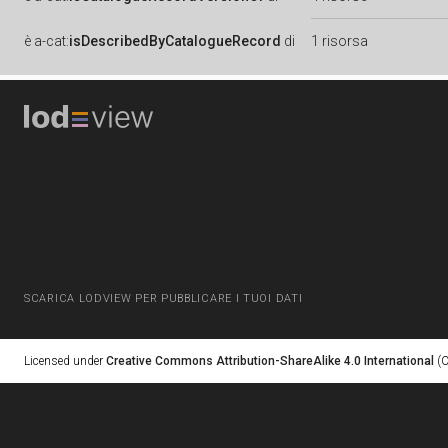
è
a-cat:
isDescribedByCatalogueRecord
di
1 risorsa
SCARICA LODVIEW PER PUBBLICARE I TUOI DATI
Licensed under
Creative Commons Attribution-ShareAlike 4.0 International
(C