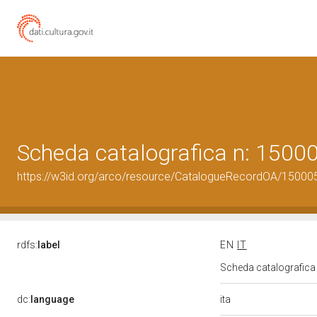
Scheda catalografica n: 150
https://w3id.org/arco/resource/CatalogueRecordOA/1500
rdfs:
label
EN
IT
Scheda catalografic
ita
dc:
language