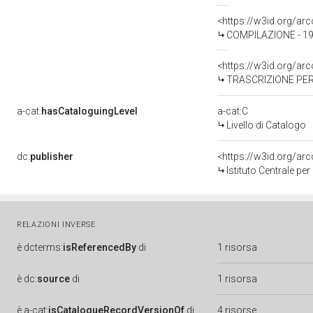
<https://w3id.org/a
COMPILAZIONE - 198
<https://w3id.org/a
TRASCRIZIONE PER 
a-cat:
hasCataloguingLevel
a-cat:C
Livello di Catalogo
dc:
publisher
<https://w3id.org/a
Istituto Centrale pe
RELAZIONI INVERSE
è
dcterms:
isReferencedBy
di
1 risorsa
è
dc:
source
di
1 risorsa
è
a-cat:
isCatalogueRecordVersionOf
di
4 risorse