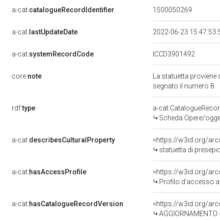
a-cat:
catalogueRecordIdentifier
1500050269
a-cat:
lastUpdateDate
2022-06-23 15:47:53
a-cat:
systemRecordCode
ICCD3901492
core:
note
La statuetta proviene 
segnato il numero 8
rdf:
type
a-cat:CatalogueReco
Scheda Opere/oggett
a-cat:
describesCulturalProperty
<https://w3id.org/ar
statuetta di presepi
a-cat:
hasAccessProfile
<https://w3id.org/a
Profilo d'accesso a
a-cat:
hasCatalogueRecordVersion
<https://w3id.org/a
AGGIORNAMENTO - 