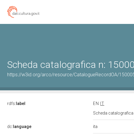
Scheda catalografica n: 150
https://w3id.org/arco/resource/CatalogueRecordOA/1500
rdfs:
label
EN
IT
Scheda catalografic
ita
dc:
language