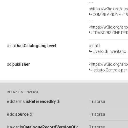
<https://w3id.org/a
COMPILAZIONE - 198
<https://w3id.org/a
TRASCRIZIONE PER
a-cat:
hasCataloguingLevel
a-cat:I
Livello di Inventario
dc:
publisher
<https://w3id.org/a
Istituto Centrale pe
RELAZIONI INVERSE
è
dcterms:
isReferencedBy
di
1 risorsa
è
dc:
source
di
1 risorsa
è
a-cat:
isCatalogueRecordVersionOf
di
3 risorse