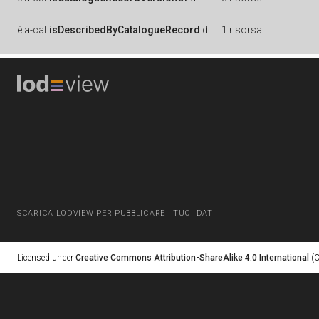
è
a-cat:
isDescribedByCatalogueRecord
di
1 risorsa
SCARICA LODVIEW PER PUBBLICARE I TUOI DATI
Licensed under
Creative Commons Attribution-ShareAlike 4.0 International
(C