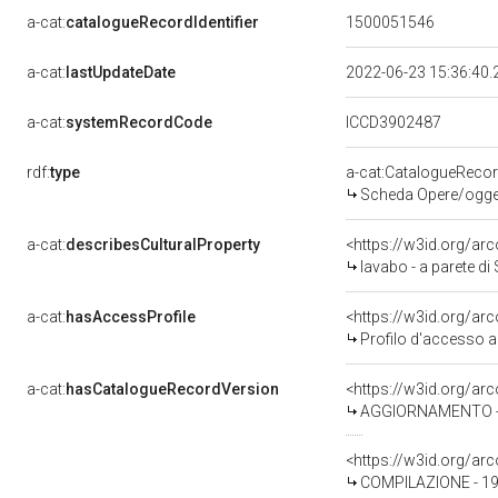
a-cat:
catalogueRecordIdentifier
1500051546
a-cat:
lastUpdateDate
2022-06-23 15:36:40
a-cat:
systemRecordCode
ICCD3902487
rdf:
type
a-cat:CatalogueReco
Scheda Opere/oggett
a-cat:
describesCulturalProperty
<https://w3id.org/ar
lavabo - a parete d
a-cat:
hasAccessProfile
<https://w3id.org/a
Profilo d'accesso a
a-cat:
hasCatalogueRecordVersion
<https://w3id.org/a
AGGIORNAMENTO - 
<https://w3id.org/a
COMPILAZIONE - 19