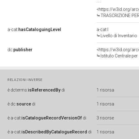
<https://w3id.org/a
TRASCRIZIONE PER
a-cat:
hasCataloguingLevel
a-cat:I
Livello di Inventario
dc:
publisher
<https://w3id.org/a
Istituto Centrale pe
RELAZIONI INVERSE
è
dcterms:
isReferencedBy
di
1 risorsa
è
dc:
source
di
1 risorsa
è
a-cat:
isCatalogueRecordVersionOf
di
3 risorse
è
a-cat:
isDescribedByCatalogueRecord
di
1 risorsa