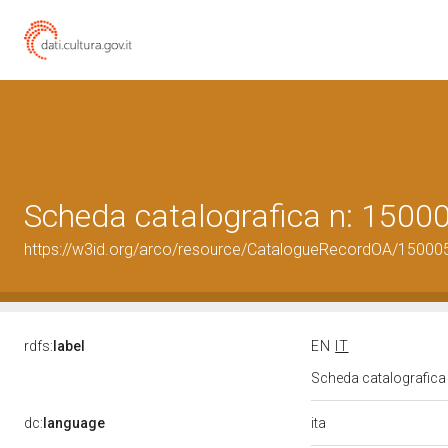
Scheda catalografica n: 150
https://w3id.org/arco/resource/CatalogueRecordOA/1500
rdfs:
label
EN
IT
Scheda catalografic
ita
dc:
language