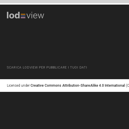
SCARICA LODVIEW PER PUBBLICARE I TUOI DATI
Licensed under
Creative Commons Attribution-ShareAlike 4.0 International
(C