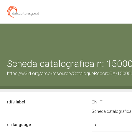
Scheda catalografica n: 150
https://w3id.org/arco/resource/CatalogueRecordOA/1500
rdfs:
label
EN
IT
Scheda catalografic
ita
dc:
language