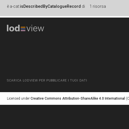
è
a-cat:
isDescribedByCatalogueRecord
di
1 risorsa
SCARICA LODVIEW PER PUBBLICARE I TUOI DATI
Licensed under
Creative Commons Attribution-ShareAlike 4.0 International
(C