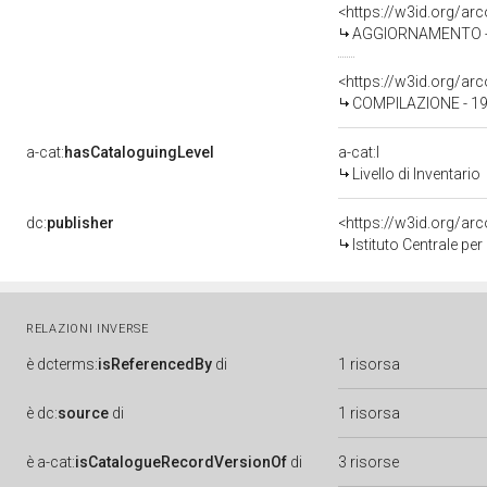
<https://w3id.org/a
AGGIORNAMENTO - R
<https://w3id.org/a
COMPILAZIONE - 198
a-cat:
hasCataloguingLevel
a-cat:I
Livello di Inventario
dc:
publisher
<https://w3id.org/a
Istituto Centrale pe
RELAZIONI INVERSE
è
dcterms:
isReferencedBy
di
1 risorsa
è
dc:
source
di
1 risorsa
è
a-cat:
isCatalogueRecordVersionOf
di
3 risorse