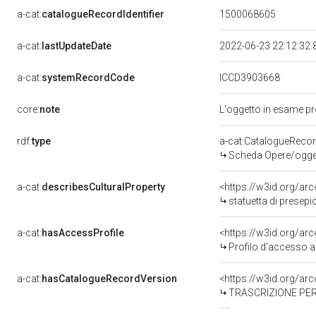
a-cat:
catalogueRecordIdentifier
1500068605
a-cat:
lastUpdateDate
2022-06-23 22:12:32
a-cat:
systemRecordCode
ICCD3903668
core:
note
L'oggetto in esame pr
rdf:
type
a-cat:CatalogueReco
Scheda Opere/oggett
a-cat:
describesCulturalProperty
<https://w3id.org/ar
statuetta di presepi
a-cat:
hasAccessProfile
<https://w3id.org/a
Profilo d'accesso a
a-cat:
hasCatalogueRecordVersion
<https://w3id.org/a
TRASCRIZIONE PER 