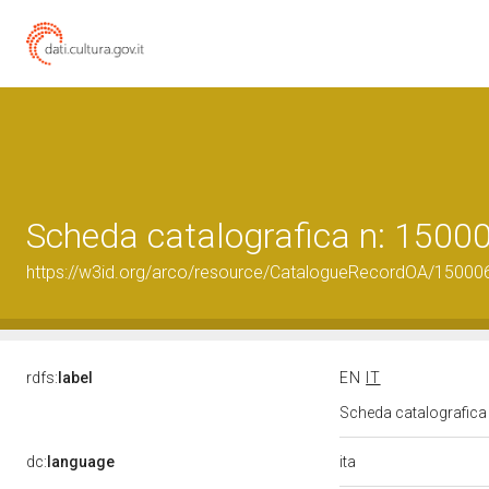
Scheda catalografica n: 150
https://w3id.org/arco/resource/CatalogueRecordOA/1500
rdfs:
label
EN
IT
Scheda catalografic
ita
dc:
language