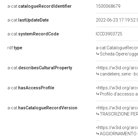
a-cat:
catalogueRecordIdentifier
1500068679
a-cat:
lastUpdateDate
2022-06-23 17:19:52
a-cat:
systemRecordCode
ICCD3903725
rdf:
type
a-cat:CatalogueReco
Scheda Opere/oggett
a-cat:
describesCulturalProperty
<https://w3id.org/ar
candeliere, serie -
a-cat:
hasAccessProfile
<https://w3id.org/a
Profilo d'accesso a
a-cat:
hasCatalogueRecordVersion
<https://w3id.org/a
TRASCRIZIONE PER 
<https://w3id.org/a
AGGIORNAMENTO - R