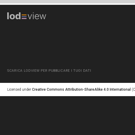
SCARICA LODVIEW PER PUBBLICARE I TUOI DATI
Licensed under
Creative Commons Attribution-ShareAlike 4.0 International
(C