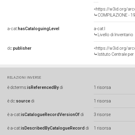
<https://w3id.org/a
COMPILAZIONE - 198
a-cat:
hasCataloguingLevel
a-cat:I
Livello di Inventario
dc:
publisher
<https://w3id.org/a
Istituto Centrale pe
RELAZIONI INVERSE
è
dcterms:
isReferencedBy
di
1 risorsa
è
dc:
source
di
1 risorsa
è
a-cat:
isCatalogueRecordVersionOf
di
3 risorse
è
a-cat:
isDescribedByCatalogueRecord
di
1 risorsa