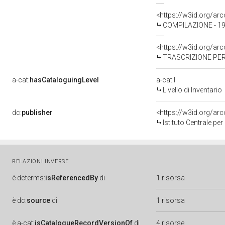
<https://w3id.org/a
COMPILAZIONE - 198
<https://w3id.org/a
TRASCRIZIONE PER 
a-cat:
hasCataloguingLevel
a-cat:I
Livello di Inventario
dc:
publisher
<https://w3id.org/a
Istituto Centrale pe
RELAZIONI INVERSE
è
dcterms:
isReferencedBy
di
1 risorsa
è
dc:
source
di
1 risorsa
è
a-cat:
isCatalogueRecordVersionOf
di
4 risorse