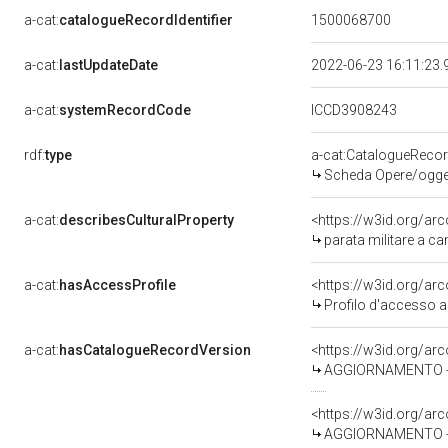
a-cat:
catalogueRecordIdentifier
1500068700
a-cat:
lastUpdateDate
2022-06-23 16:11:23
a-cat:
systemRecordCode
ICCD3908243
rdf:
type
a-cat:CatalogueReco
Scheda Opere/oggett
a-cat:
describesCulturalProperty
<https://w3id.org/ar
parata militare a c
a-cat:
hasAccessProfile
<https://w3id.org/a
Profilo d'accesso a
a-cat:
hasCatalogueRecordVersion
<https://w3id.org/a
AGGIORNAMENTO - R
<https://w3id.org/a
AGGIORNAMENTO - R