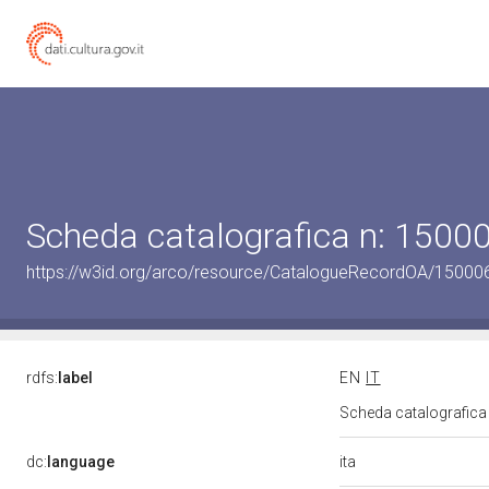
Scheda catalografica n: 150
https://w3id.org/arco/resource/CatalogueRecordOA/1500
rdfs:
label
EN
IT
Scheda catalografic
ita
dc:
language