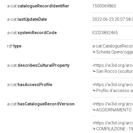
a-cat:
catalogueRecordIdentifier
1500069860
a-cat:
lastUpdateDate
2022-06-23 20:07:58
a-cat:
systemRecordCode
ICCD3892465
rdf:
type
a-cat:CatalogueReco
Scheda Opere/oggett
a-cat:
describesCulturalProperty
<https://w3id.org/ar
San Rocco (scultura
a-cat:
hasAccessProfile
<https://w3id.org/a
Profilo d'accesso a
a-cat:
hasCatalogueRecordVersion
<https://w3id.org/a
AGGIORNAMENTO - 
<https://w3id.org/a
COMPILAZIONE - 19