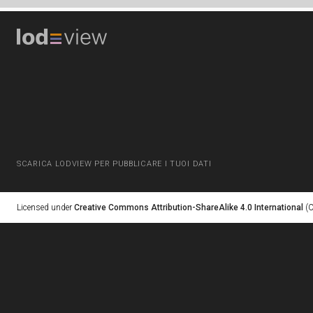
SCARICA LODVIEW PER PUBBLICARE I TUOI DATI
Licensed under
Creative Commons Attribution-ShareAlike 4.0 International
(C