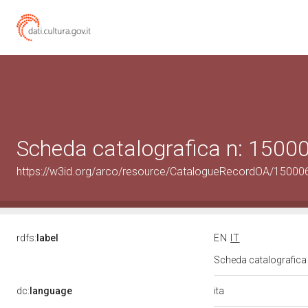
Scheda catalografica n: 150
https://w3id.org/arco/resource/CatalogueRecordOA/1500
rdfs:
label
EN
IT
Scheda catalografic
ita
dc:
language