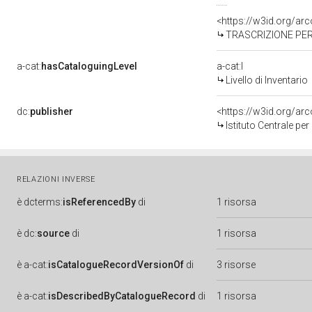
<https://w3id.org/a
TRASCRIZIONE PER 
a-cat:
hasCataloguingLevel
a-cat:I
Livello di Inventario
dc:
publisher
<https://w3id.org/a
Istituto Centrale pe
RELAZIONI INVERSE
è
dcterms:
isReferencedBy
di
1 risorsa
è
dc:
source
di
1 risorsa
è
a-cat:
isCatalogueRecordVersionOf
di
3 risorse
è
a-cat:
isDescribedByCatalogueRecord
di
1 risorsa