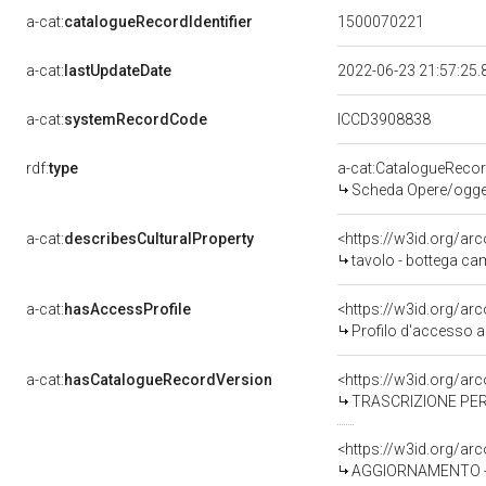
a-cat:
catalogueRecordIdentifier
1500070221
a-cat:
lastUpdateDate
2022-06-23 21:57:25
a-cat:
systemRecordCode
ICCD3908838
rdf:
type
a-cat:CatalogueReco
Scheda Opere/oggett
a-cat:
describesCulturalProperty
<https://w3id.org/ar
tavolo - bottega ca
a-cat:
hasAccessProfile
<https://w3id.org/a
Profilo d'accesso a
a-cat:
hasCatalogueRecordVersion
<https://w3id.org/a
TRASCRIZIONE PER 
<https://w3id.org/a
AGGIORNAMENTO - R