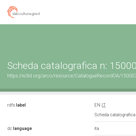
Scheda catalografica n: 150
https://w3id.org/arco/resource/CatalogueRecordOA/1500
rdfs:
label
EN
IT
Scheda catalografic
ita
dc:
language