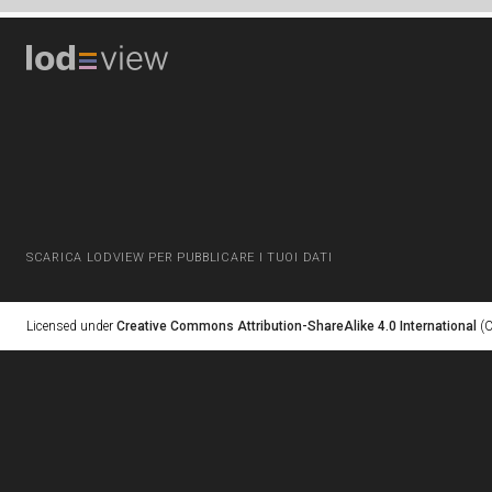
SCARICA LODVIEW PER PUBBLICARE I TUOI DATI
Licensed under
Creative Commons Attribution-ShareAlike 4.0 International
(C