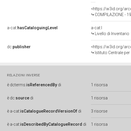
<https://w3id.org/a
COMPILAZIONE - 19
a-cat:
hasCataloguingLevel
a-cat:I
Livello di Inventario
dc:
publisher
<https://w3id.org/a
Istituto Centrale pe
RELAZIONI INVERSE
è
dcterms:
isReferencedBy
di
1 risorsa
è
dc:
source
di
1 risorsa
è
a-cat:
isCatalogueRecordVersionOf
di
3 risorse
è
a-cat:
isDescribedByCatalogueRecord
di
1 risorsa