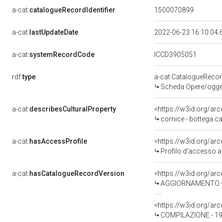
a-cat:
catalogueRecordIdentifier
1500070899
a-cat:
lastUpdateDate
2022-06-23 16:10:04
a-cat:
systemRecordCode
ICCD3905051
rdf:
type
a-cat:CatalogueReco
Scheda Opere/oggett
a-cat:
describesCulturalProperty
<https://w3id.org/ar
cornice - bottega c
a-cat:
hasAccessProfile
<https://w3id.org/a
Profilo d'accesso a
a-cat:
hasCatalogueRecordVersion
<https://w3id.org/a
AGGIORNAMENTO - R
<https://w3id.org/a
COMPILAZIONE - 198