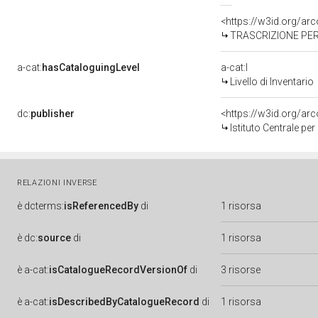
<https://w3id.org/a
TRASCRIZIONE PER 
a-cat:
hasCataloguingLevel
a-cat:I
Livello di Inventario
dc:
publisher
<https://w3id.org/a
Istituto Centrale pe
RELAZIONI INVERSE
è
dcterms:
isReferencedBy
di
1 risorsa
è
dc:
source
di
1 risorsa
è
a-cat:
isCatalogueRecordVersionOf
di
3 risorse
è
a-cat:
isDescribedByCatalogueRecord
di
1 risorsa