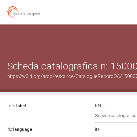
Scheda catalografica n: 150
https://w3id.org/arco/resource/CatalogueRecordOA/1500
rdfs:
label
EN
IT
Scheda catalografic
ita
dc:
language