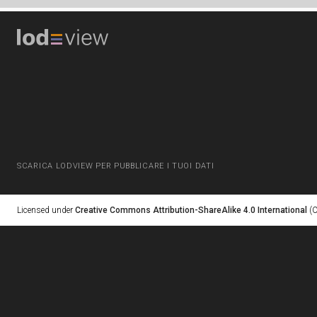
SCARICA LODVIEW PER PUBBLICARE I TUOI DATI
Licensed under
Creative Commons Attribution-ShareAlike 4.0 International
(C