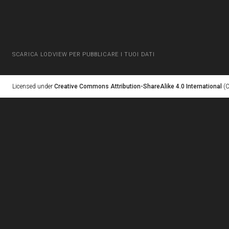
SCARICA LODVIEW PER PUBBLICARE I TUOI DATI
Licensed under
Creative Commons Attribution-ShareAlike 4.0 International
(C