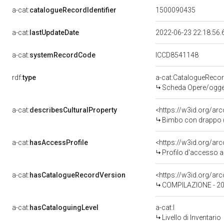
a-cat:
catalogueRecordIdentifier
1500090435
a-cat:
lastUpdateDate
2022-06-23 22:18:56
a-cat:
systemRecordCode
ICCD8541148
rdf:
type
a-cat:CatalogueReco
Scheda Opere/oggett
a-cat:
describesCulturalProperty
<https://w3id.org/ar
Bimbo con drappo (
a-cat:
hasAccessProfile
<https://w3id.org/a
Profilo d'accesso a
a-cat:
hasCatalogueRecordVersion
<https://w3id.org/a
COMPILAZIONE - 2
a-cat:
hasCataloguingLevel
a-cat:I
Livello di Inventario