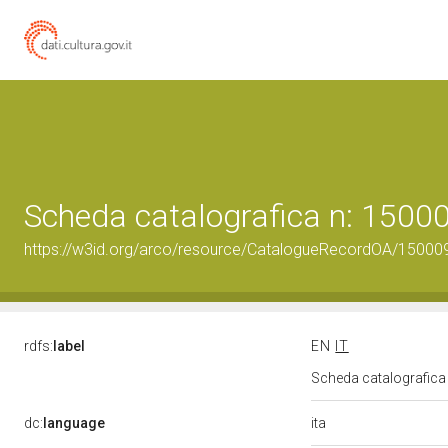
Scheda catalografica n: 150
https://w3id.org/arco/resource/CatalogueRecordOA/1500
rdfs:
label
EN
IT
Scheda catalografic
ita
dc:
language