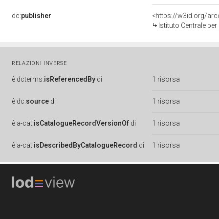
dc:
publisher
<https://w3id.org/a
Istituto Centrale pe
RELAZIONI INVERSE
è
dcterms:
isReferencedBy
di
1 risorsa
è
dc:
source
di
1 risorsa
è
a-cat:
isCatalogueRecordVersionOf
di
1 risorsa
è
a-cat:
isDescribedByCatalogueRecord
di
1 risorsa