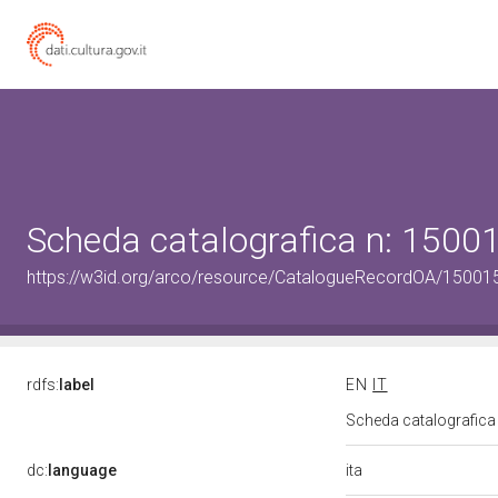
Scheda catalografica n: 150
https://w3id.org/arco/resource/CatalogueRecordOA/1500
rdfs:
label
EN
IT
Scheda catalografic
ita
dc:
language