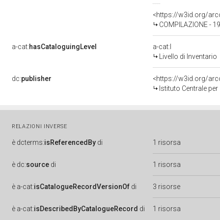
<https://w3id.org/a
COMPILAZIONE - 19
a-cat:
hasCataloguingLevel
a-cat:I
Livello di Inventario
dc:
publisher
<https://w3id.org/a
Istituto Centrale pe
RELAZIONI INVERSE
è
dcterms:
isReferencedBy
di
1 risorsa
è
dc:
source
di
1 risorsa
è
a-cat:
isCatalogueRecordVersionOf
di
3 risorse
è
a-cat:
isDescribedByCatalogueRecord
di
1 risorsa