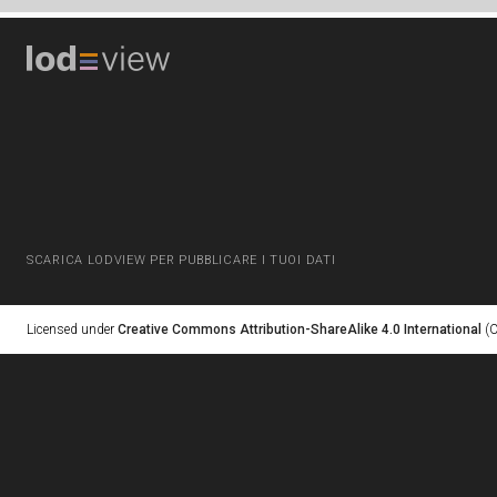
SCARICA LODVIEW PER PUBBLICARE I TUOI DATI
Licensed under
Creative Commons Attribution-ShareAlike 4.0 International
(C