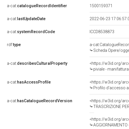
a-cat:
catalogueRecordIdentifier
1500159371
a-cat:
lastUpdateDate
2022-06-23 17:06:57
a-cat:
systemRecordCode
ICCD8538873
rdf:
type
a-cat:CatalogueReco
Scheda Opere/oggett
a-cat:
describesCulturalProperty
<https://w3id.org/ar
piviale - manifattur
a-cat:
hasAccessProfile
<https://w3id.org/a
Profilo d'accesso a
a-cat:
hasCatalogueRecordVersion
<https://w3id.org/a
TRASCRIZIONE PER
<https://w3id.org/a
AGGIORNAMENTO - 