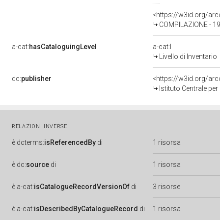
<https://w3id.org/a
COMPILAZIONE - 19
a-cat:
hasCataloguingLevel
a-cat:I
Livello di Inventario
dc:
publisher
<https://w3id.org/a
Istituto Centrale pe
RELAZIONI INVERSE
è
dcterms:
isReferencedBy
di
1 risorsa
è
dc:
source
di
1 risorsa
è
a-cat:
isCatalogueRecordVersionOf
di
3 risorse
è
a-cat:
isDescribedByCatalogueRecord
di
1 risorsa