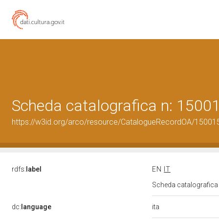
Scheda catalografica n: 150
https://w3id.org/arco/resource/CatalogueRecordOA/1500
rdfs:
label
EN
IT
Scheda catalografic
ita
dc:
language