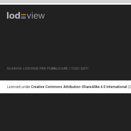
SCARICA LODVIEW PER PUBBLICARE I TUOI DATI
Licensed under
Creative Commons Attribution-ShareAlike 4.0 International
(C