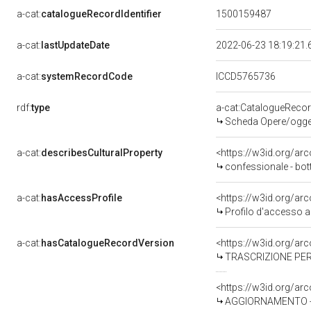
a-cat:
catalogueRecordIdentifier
1500159487
a-cat:
lastUpdateDate
2022-06-23 18:19:21
a-cat:
systemRecordCode
ICCD5765736
rdf:
type
a-cat:CatalogueReco
Scheda Opere/oggett
a-cat:
describesCulturalProperty
<https://w3id.org/ar
confessionale - bott
a-cat:
hasAccessProfile
<https://w3id.org/a
Profilo d'accesso a
a-cat:
hasCatalogueRecordVersion
<https://w3id.org/a
TRASCRIZIONE PER
<https://w3id.org/a
AGGIORNAMENTO - 