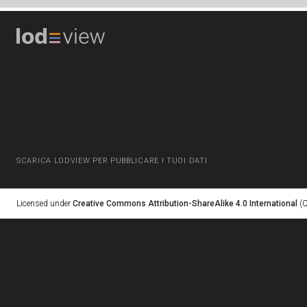
SCARICA LODVIEW PER PUBBLICARE I TUOI DATI
Licensed under
Creative Commons Attribution-ShareAlike 4.0 International
(C