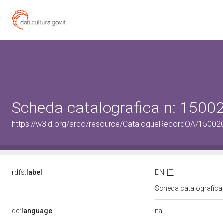
Scheda catalografica n: 150
https://w3id.org/arco/resource/CatalogueRecordOA/1500
rdfs:
label
EN
IT
Scheda catalografic
ita
dc:
language