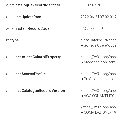
a-cat:
catalogueRecordIdentifier
1500208578
a-cat:
lastUpdateDate
2022-06-24 07:02:01
a-cat:
systemRecordCode
ICCD5770329
rdf:
type
a-cat:CatalogueReco
Scheda Opere/oggett
a-cat:
describesCulturalProperty
<https://w3id.org/ar
Madonna con Bambin
a-cat:
hasAccessProfile
<https://w3id.org/a
Profilo d'accesso a
a-cat:
hasCatalogueRecordVersion
<https://w3id.org/a
AGGIORNAMENTO - R
<https://w3id.org/a
COMPILAZIONE - 199