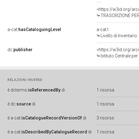
<https://w3id.org/a
TRASCRIZIONE PER 
a-cat:
hasCataloguingLevel
a-cat:I
Livello di Inventario
dc:
publisher
<https://w3id.org/a
Istituto Centrale pe
RELAZIONI INVERSE
è
dcterms:
isReferencedBy
di
1 risorsa
è
dc:
source
di
1 risorsa
è
a-cat:
isCatalogueRecordVersionOf
di
3 risorse
è
a-cat:
isDescribedByCatalogueRecord
di
1 risorsa