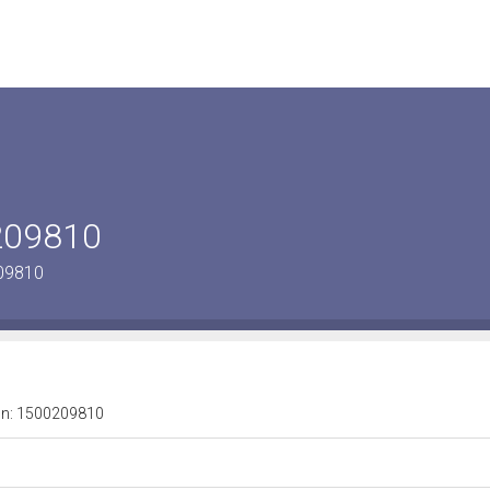
0209810
209810
a n: 1500209810