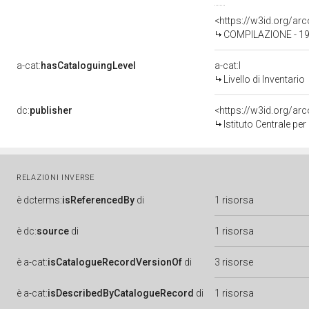
<https://w3id.org/a
COMPILAZIONE - 19
a-cat:
hasCataloguingLevel
a-cat:I
Livello di Inventario
dc:
publisher
<https://w3id.org/a
Istituto Centrale pe
RELAZIONI INVERSE
è
dcterms:
isReferencedBy
di
1 risorsa
è
dc:
source
di
1 risorsa
è
a-cat:
isCatalogueRecordVersionOf
di
3 risorse
è
a-cat:
isDescribedByCatalogueRecord
di
1 risorsa