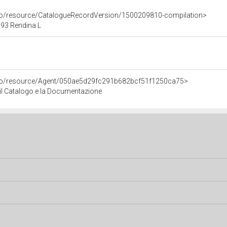
rco/resource/CatalogueRecordVersion/1500209810-compilation>
93 Rendina L
rco/resource/Agent/050ae5d29fc291b682bcf51f1250ca75>
r il Catalogo e la Documentazione