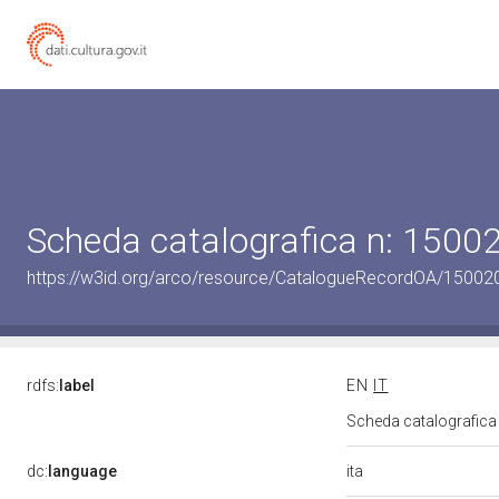
Scheda catalografica n: 150
https://w3id.org/arco/resource/CatalogueRecordOA/1500
rdfs:
label
EN
IT
Scheda catalografic
ita
dc:
language