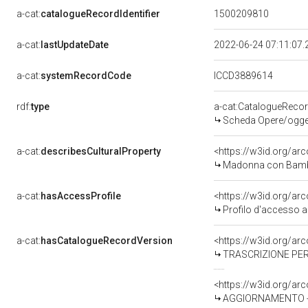
a-cat:
catalogueRecordIdentifier
1500209810
a-cat:
lastUpdateDate
2022-06-24 07:11:07
a-cat:
systemRecordCode
ICCD3889614
rdf:
type
a-cat:CatalogueReco
Scheda Opere/oggett
a-cat:
describesCulturalProperty
<https://w3id.org/ar
Madonna con Bambin
a-cat:
hasAccessProfile
<https://w3id.org/a
Profilo d'accesso a
a-cat:
hasCatalogueRecordVersion
<https://w3id.org/a
TRASCRIZIONE PER
<https://w3id.org/a
AGGIORNAMENTO - 