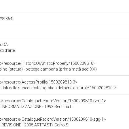
.299364
rdOA
i d'arte
co/resource/HistoricOrArtisticProperty/1500209810>
o (statua) - bottega campana (prima metà sec. XX)
rco/resource/AccessProfile/1500209810-3>
i dati della scheda catalografica del bene culturale 1500209810: 3
rco/resource/CatalogueRecordVersion/1500209810-rvm-1>
 INFORMATIZZAZIONE - 1993 Rendina L
rco/resource/CatalogueRecordVersion/1500209810-agg-1>
REVISIONE - 2005 ARTPAST/ Carro S