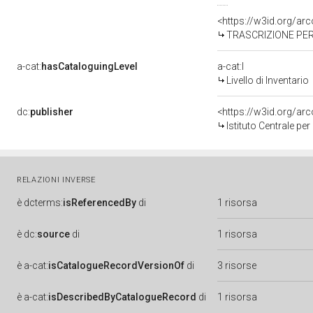
<https://w3id.org/a
TRASCRIZIONE PER
a-cat:
hasCataloguingLevel
a-cat:I
Livello di Inventario
dc:
publisher
<https://w3id.org/a
Istituto Centrale pe
RELAZIONI INVERSE
è
dcterms:
isReferencedBy
di
1 risorsa
è
dc:
source
di
1 risorsa
è
a-cat:
isCatalogueRecordVersionOf
di
3 risorse
è
a-cat:
isDescribedByCatalogueRecord
di
1 risorsa