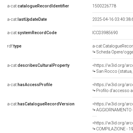
a-cat:
catalogueRecordIdentifier
1500226778
a-cat:
lastUpdateDate
2025-04-16 03:40:38
a-cat:
systemRecordCode
ICCD3985690
rdf:
type
a-cat:CatalogueReco
Scheda Opere/oggett
a-cat:
describesCulturalProperty
<https://w3id.org/ar
San Rocco (statua, 
a-cat:
hasAccessProfile
<https://w3id.org/a
Profilo d'accesso a
a-cat:
hasCatalogueRecordVersion
<https://w3id.org/a
AGGIORNAMENTO - 
<https://w3id.org/a
COMPILAZIONE - 199