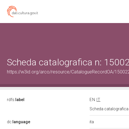
Scheda catalografica n: 150
https://w3id.org/arco/resource/CatalogueRecordOA/1500
rdfs:
label
EN
IT
Scheda catalografic
ita
dc:
language