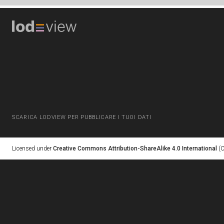
SCARICA LODVIEW PER PUBBLICARE I TUOI DATI
Licensed under
Creative Commons Attribution-ShareAlike 4.0 International
(C