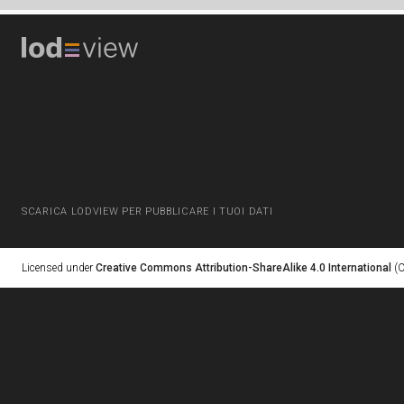
SCARICA LODVIEW PER PUBBLICARE I TUOI DATI
Licensed under
Creative Commons Attribution-ShareAlike 4.0 International
(C