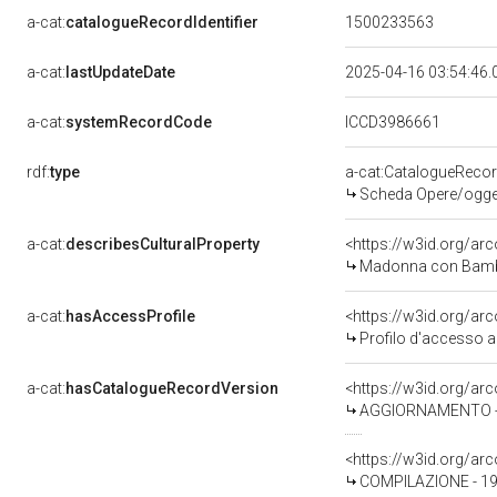
a-cat:
catalogueRecordIdentifier
1500233563
a-cat:
lastUpdateDate
2025-04-16 03:54:46
a-cat:
systemRecordCode
ICCD3986661
rdf:
type
a-cat:CatalogueReco
Scheda Opere/oggett
a-cat:
describesCulturalProperty
<https://w3id.org/ar
Madonna con Bambino
a-cat:
hasAccessProfile
<https://w3id.org/a
Profilo d'accesso a
a-cat:
hasCatalogueRecordVersion
<https://w3id.org/a
AGGIORNAMENTO - 
<https://w3id.org/a
COMPILAZIONE - 1