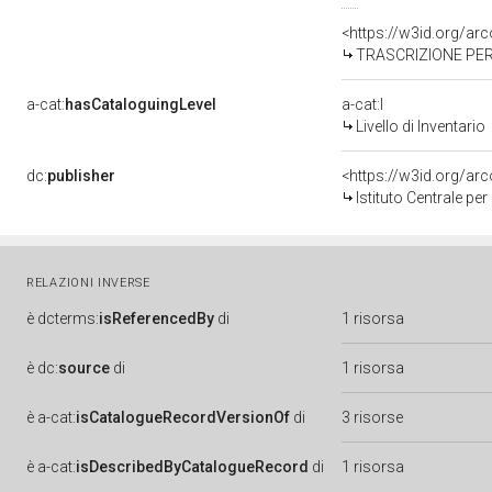
<https://w3id.org/a
TRASCRIZIONE PER
a-cat:
hasCataloguingLevel
a-cat:I
Livello di Inventario
dc:
publisher
<https://w3id.org/a
Istituto Centrale pe
RELAZIONI INVERSE
è
dcterms:
isReferencedBy
di
1 risorsa
è
dc:
source
di
1 risorsa
è
a-cat:
isCatalogueRecordVersionOf
di
3 risorse
è
a-cat:
isDescribedByCatalogueRecord
di
1 risorsa