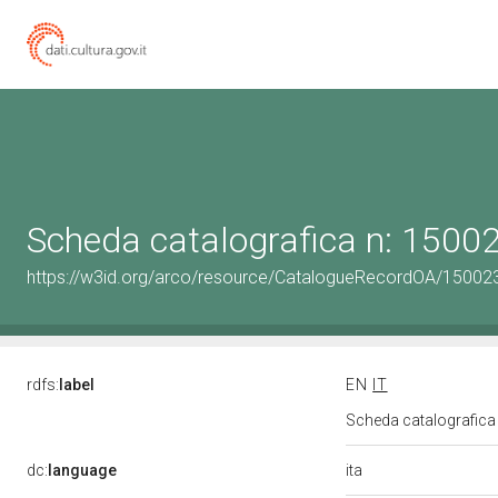
Scheda catalografica n: 150
https://w3id.org/arco/resource/CatalogueRecordOA/1500
rdfs:
label
EN
IT
Scheda catalografic
ita
dc:
language