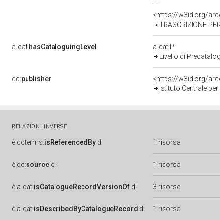
<https://w3id.org/a
TRASCRIZIONE PER 
a-cat:
hasCataloguingLevel
a-cat:P
Livello di Precatalo
dc:
publisher
<https://w3id.org/a
Istituto Centrale pe
RELAZIONI INVERSE
è
dcterms:
isReferencedBy
di
1 risorsa
è
dc:
source
di
1 risorsa
è
a-cat:
isCatalogueRecordVersionOf
di
3 risorse
è
a-cat:
isDescribedByCatalogueRecord
di
1 risorsa