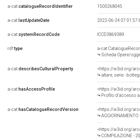
a-cat:
catalogueRecordIdentifier
1500268045
a-cat:
lastUpdateDate
2022-06-24 07:01:57
a-cat:
systemRecordCode
ICCD3869389
rdf:
type
a-cat:CatalogueReco
Scheda Opere/oggett
a-cat:
describesCulturalProperty
<https://w3id.org/ar
altare, serie - bott
a-cat:
hasAccessProfile
<https://w3id.org/a
Profilo d'accesso a
a-cat:
hasCatalogueRecordVersion
<https://w3id.org/a
AGGIORNAMENTO - 
<https://w3id.org/a
COMPILAZIONE - 20