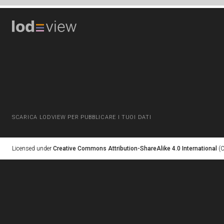
SCARICA LODVIEW PER PUBBLICARE I TUOI DATI
Licensed under
Creative Commons Attribution-ShareAlike 4.0 International
(C