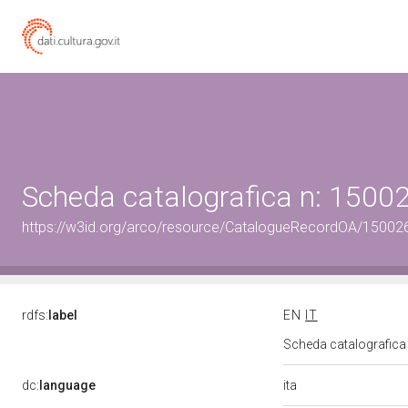
Scheda catalografica n: 150
https://w3id.org/arco/resource/CatalogueRecordOA/1500
rdfs:
label
EN
IT
Scheda catalografic
ita
dc:
language