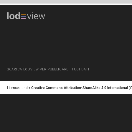
SCARICA LODVIEW PER PUBBLICARE I TUOI DATI
Licensed under
Creative Commons Attribution-ShareAlike 4.0 International
(C