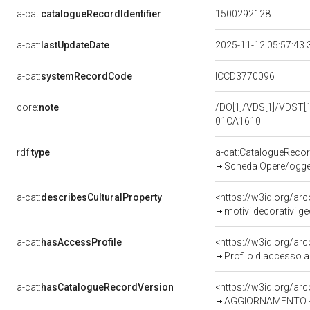
a-cat:
catalogueRecordIdentifier
1500292128
a-cat:
lastUpdateDate
2025-11-12 05:57:43
a-cat:
systemRecordCode
ICCD3770096
core:
note
/DO[1]/VDS[1]/VDST[1]
01CA1610
rdf:
type
a-cat:CatalogueReco
Scheda Opere/oggett
a-cat:
describesCulturalProperty
<https://w3id.org/ar
motivi decorativi ge
a-cat:
hasAccessProfile
<https://w3id.org/a
Profilo d'accesso a
a-cat:
hasCatalogueRecordVersion
<https://w3id.org/a
AGGIORNAMENTO - 