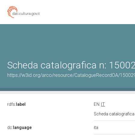
Scheda catalografica n: 150
https://w3id.org/arco/resource/CatalogueRecordOA/1500
rdfs:
label
EN
IT
Scheda catalografic
ita
dc:
language