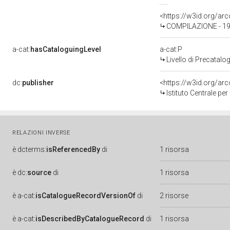
<https://w3id.org/a
COMPILAZIONE - 19
a-cat:
hasCataloguingLevel
a-cat:P
Livello di Precatalo
dc:
publisher
<https://w3id.org/a
Istituto Centrale pe
RELAZIONI INVERSE
è
dcterms:
isReferencedBy
di
1 risorsa
è
dc:
source
di
1 risorsa
è
a-cat:
isCatalogueRecordVersionOf
di
2 risorse
è
a-cat:
isDescribedByCatalogueRecord
di
1 risorsa