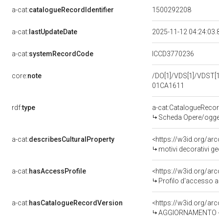
a-cat:
catalogueRecordIdentifier
1500292208
a-cat:
lastUpdateDate
2025-11-12 04:24:03
a-cat:
systemRecordCode
ICCD3770236
core:
note
/DO[1]/VDS[1]/VDST[1]
01CA1611
rdf:
type
a-cat:CatalogueReco
Scheda Opere/oggett
a-cat:
describesCulturalProperty
<https://w3id.org/ar
motivi decorativi ge
a-cat:
hasAccessProfile
<https://w3id.org/a
Profilo d'accesso a
a-cat:
hasCatalogueRecordVersion
<https://w3id.org/a
AGGIORNAMENTO - 