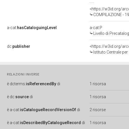
<https://w3id.org/a
COMPILAZIONE - 1
a-cat:
hasCataloguingLevel
a-cat:P
Livello di Precatalo
dc:
publisher
<https://w3id.org/a
Istituto Centrale pe
RELAZIONI INVERSE
è
dcterms:
isReferencedBy
di
1 risorsa
è
dc:
source
di
1 risorsa
è
a-cat:
isCatalogueRecordVersionOf
di
2 risorse
è
a-cat:
isDescribedByCatalogueRecord
di
1 risorsa