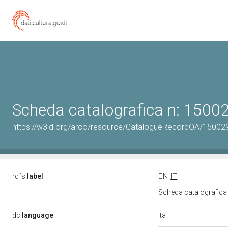
Scheda catalografica n: 150
https://w3id.org/arco/resource/CatalogueRecordOA/1500
rdfs:
label
EN
IT
Scheda catalografic
ita
dc:
language