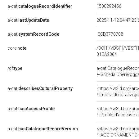
a-cat:
catalogueRecordIdentifier
1500292456
a-cat:
lastUpdateDate
2025-11-12 04:47:23
a-cat:
systemRecordCode
ICCD3770708
core:
note
/DO[1]/VDS[1]/VDST[1]
01CA2064
rdf:
type
a-cat:CatalogueReco
Scheda Opere/oggett
a-cat:
describesCulturalProperty
<https://w3id.org/ar
motivi decorativi geo
a-cat:
hasAccessProfile
<https://w3id.org/a
Profilo d'accesso a
a-cat:
hasCatalogueRecordVersion
<https://w3id.org/a
AGGIORNAMENTO - 