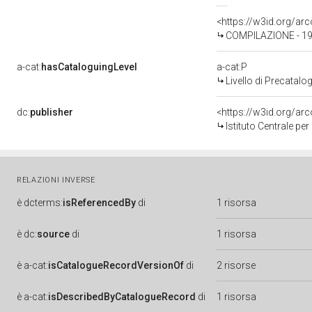
<https://w3id.org/a
COMPILAZIONE - 1
a-cat:
hasCataloguingLevel
a-cat:P
Livello di Precatalo
dc:
publisher
<https://w3id.org/a
Istituto Centrale pe
RELAZIONI INVERSE
è
dcterms:
isReferencedBy
di
1 risorsa
è
dc:
source
di
1 risorsa
è
a-cat:
isCatalogueRecordVersionOf
di
2 risorse
è
a-cat:
isDescribedByCatalogueRecord
di
1 risorsa