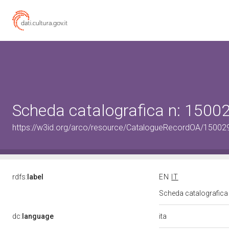
Scheda catalografica n: 150
https://w3id.org/arco/resource/CatalogueRecordOA/1500
rdfs:
label
EN
IT
Scheda catalografic
ita
dc:
language