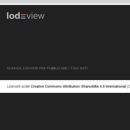
SCARICA LODVIEW PER PUBBLICARE I TUOI DATI
Licensed under
Creative Commons Attribution-ShareAlike 4.0 International
(C