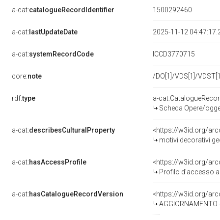
a-cat:
catalogueRecordIdentifier
1500292460
a-cat:
lastUpdateDate
2025-11-12 04:47:17
a-cat:
systemRecordCode
ICCD3770715
core:
note
/DO[1]/VDS[1]/VDST[1]
rdf:
type
a-cat:CatalogueReco
Scheda Opere/oggett
a-cat:
describesCulturalProperty
<https://w3id.org/ar
motivi decorativi ge
a-cat:
hasAccessProfile
<https://w3id.org/a
Profilo d'accesso a
a-cat:
hasCatalogueRecordVersion
<https://w3id.org/a
AGGIORNAMENTO - 