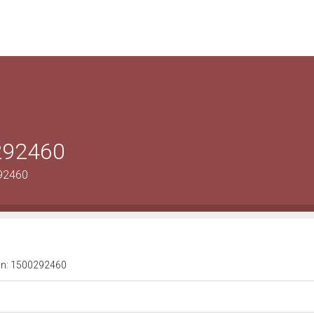
0292460
292460
a n: 1500292460