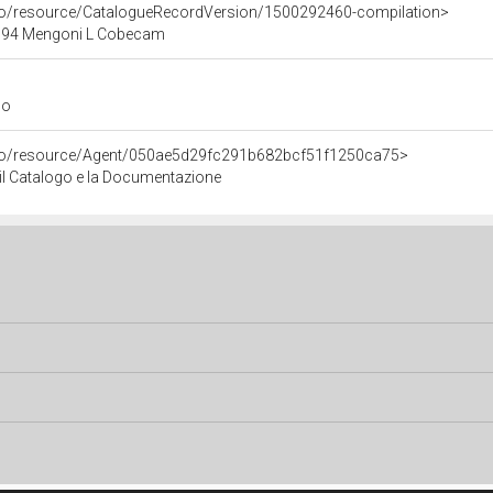
rco/resource/CatalogueRecordVersion/1500292460-compilation>
994 Mengoni L Cobecam
go
rco/resource/Agent/050ae5d29fc291b682bcf51f1250ca75>
r il Catalogo e la Documentazione