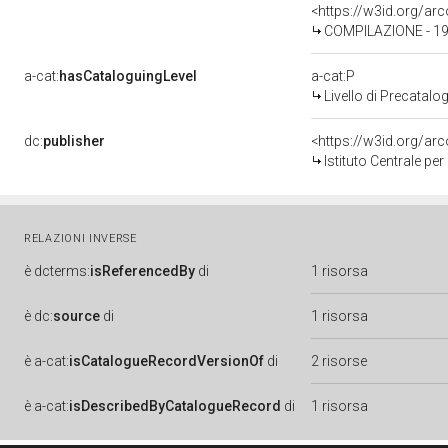
<https://w3id.org/a
COMPILAZIONE - 1
a-cat:
hasCataloguingLevel
a-cat:P
Livello di Precatalo
dc:
publisher
<https://w3id.org/a
Istituto Centrale pe
RELAZIONI INVERSE
è
dcterms:
isReferencedBy
di
1 risorsa
è
dc:
source
di
1 risorsa
è
a-cat:
isCatalogueRecordVersionOf
di
2 risorse
è
a-cat:
isDescribedByCatalogueRecord
di
1 risorsa