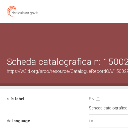
Scheda catalografica n: 150
https://w3id.org/arco/resource/CatalogueRecordOA/1500
rdfs:
label
EN
IT
Scheda catalografic
ita
dc:
language