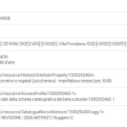
.24958
: CD ROM /DO[1]/VDS[1]/VDSI[1]: Villa Floridiana /DO[1]/VDS[1]/VDSP[
rdOA
i d'arte
co/resource/HistoricOrArtisticProperty/1500292460>
ometrici e vegetali (zuccheriera) - manifattura cinese (sec. XVIII)
rco/resource/AccessProfile/1500292460-1>
i dati della scheda catalografica del bene culturale 1500292460: 1
rco/resource/CatalogueRecordVersion/1500292460-agg-1>
REVISIONE - 2006 ARTPAST/ Ruggiero C