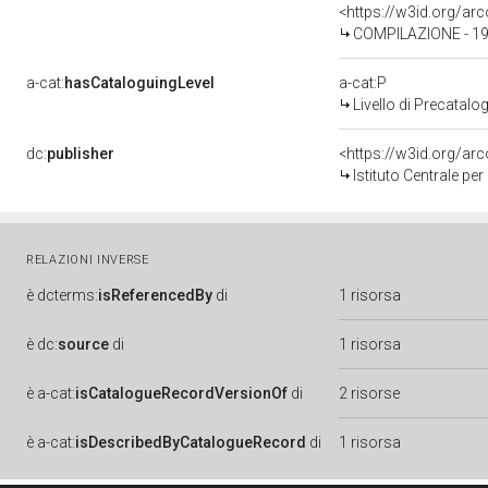
<https://w3id.org/a
COMPILAZIONE - 1
a-cat:
hasCataloguingLevel
a-cat:P
Livello di Precatalo
dc:
publisher
<https://w3id.org/a
Istituto Centrale pe
RELAZIONI INVERSE
è
dcterms:
isReferencedBy
di
1 risorsa
è
dc:
source
di
1 risorsa
è
a-cat:
isCatalogueRecordVersionOf
di
2 risorse
è
a-cat:
isDescribedByCatalogueRecord
di
1 risorsa