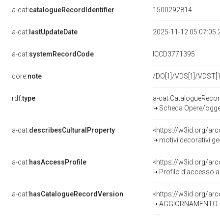
a-cat:
catalogueRecordIdentifier
1500292814
a-cat:
lastUpdateDate
2025-11-12 05:07:05
a-cat:
systemRecordCode
ICCD3771395
core:
note
/DO[1]/VDS[1]/VDST[1]
rdf:
type
a-cat:CatalogueReco
Scheda Opere/oggett
a-cat:
describesCulturalProperty
<https://w3id.org/ar
motivi decorativi geo
a-cat:
hasAccessProfile
<https://w3id.org/a
Profilo d'accesso a
a-cat:
hasCatalogueRecordVersion
<https://w3id.org/a
AGGIORNAMENTO - 