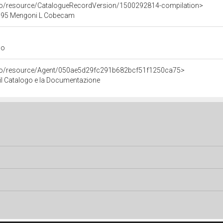
rco/resource/CatalogueRecordVersion/1500292814-compilation>
995 Mengoni L Cobecam
go
rco/resource/Agent/050ae5d29fc291b682bcf51f1250ca75>
r il Catalogo e la Documentazione