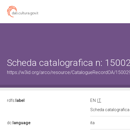
Scheda catalografica n: 150
https://w3id.org/arco/resource/CatalogueRecordOA/1500
rdfs:
label
EN
IT
Scheda catalografic
ita
dc:
language