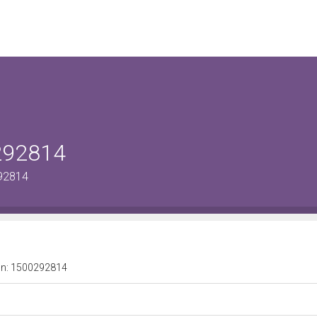
0292814
292814
a n: 1500292814