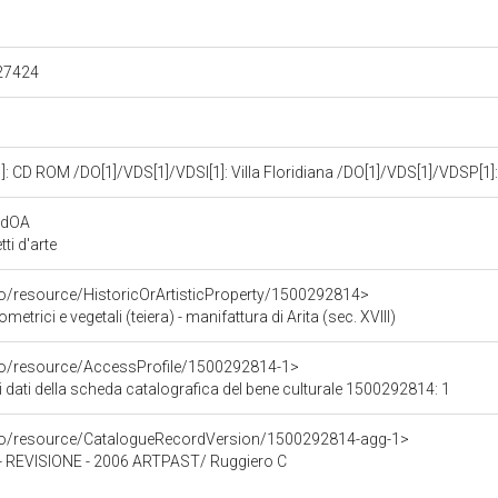
.27424
: CD ROM /DO[1]/VDS[1]/VDSI[1]: Villa Floridiana /DO[1]/VDS[1]/VDSP[
rdOA
i d'arte
co/resource/HistoricOrArtisticProperty/1500292814>
metrici e vegetali (teiera) - manifattura di Arita (sec. XVIII)
rco/resource/AccessProfile/1500292814-1>
i dati della scheda catalografica del bene culturale 1500292814: 1
rco/resource/CatalogueRecordVersion/1500292814-agg-1>
REVISIONE - 2006 ARTPAST/ Ruggiero C